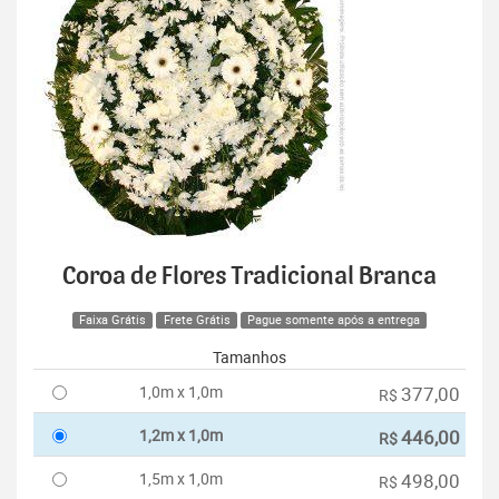
Coroa de Flores Tradicional Branca
Faixa Grátis
Frete Grátis
Pague somente após a entrega
Tamanhos
1,0m x 1,0m
377,00
R$
1,2m x 1,0m
446,00
R$
1,5m x 1,0m
498,00
R$