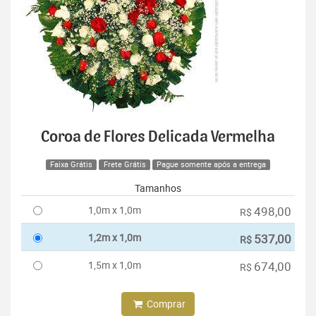
Coroa de Flores Delicada Vermelha
Faixa Grátis
Frete Grátis
Pague somente após a entrega
Tamanhos
1,0m x 1,0m
498,00
R$
1,2m x 1,0m
537,00
R$
1,5m x 1,0m
674,00
R$
Comprar