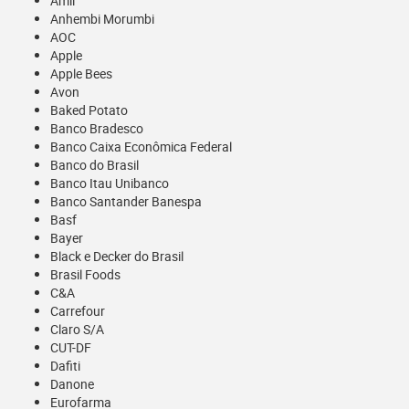
Amil
Anhembi Morumbi
AOC
Apple
Apple Bees
Avon
Baked Potato
Banco Bradesco
Banco Caixa Econômica Federal
Banco do Brasil
Banco Itau Unibanco
Banco Santander Banespa
Basf
Bayer
Black e Decker do Brasil
Brasil Foods
C&A
Carrefour
Claro S/A
CUT-DF
Dafiti
Danone
Eurofarma