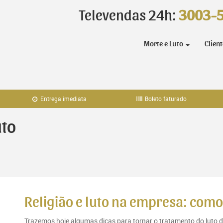
Televendas 24h:
3003-
Morte e Luto
Clien
Entrega imediata
Boleto faturado
uto
Religião e luto na empresa: como
Trazemos hoje algumas dicas para tornar o tratamento do luto d