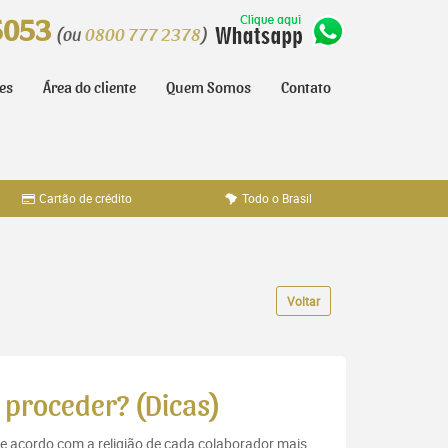
5053
(ou
0800 777 2378
)
tes
Área do cliente
Quem Somos
Contato
Cartão de crédito
Todo o Brasil
Voltar
 proceder? (Dicas)
e acordo com a religião de cada colaborador mais