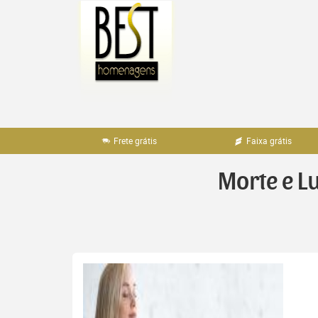
Pular
para
o
conteúdo
Frete grátis
Faixa grátis
Morte e L