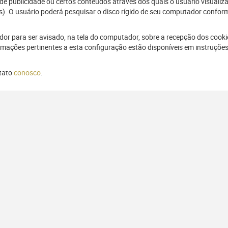
e publicidade ou certos conteúdos através dos quais o usuário visualiza
). O usuário poderá pesquisar o disco rígido de seu computador confor
dor para ser avisado, na tela do computador, sobre a recepção dos cooki
ormações pertinentes a esta configuração estão disponíveis em instruções
ntato
conosco
.