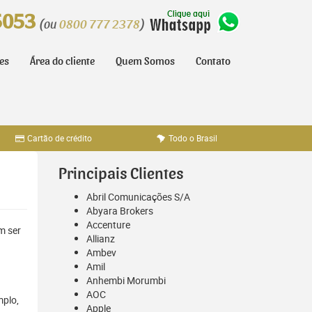
5053
(ou
0800 777 2378
)
tes
Área do cliente
Quem Somos
Contato
Cartão de crédito
Todo o Brasil
Principais Clientes
Abril Comunicações S/A
Abyara Brokers
Accenture
m ser
Allianz
Ambev
Amil
Anhembi Morumbi
AOC
mplo,
Apple