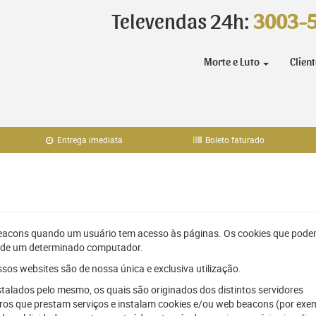
Televendas 24h:
3003-
Morte e Luto
Clien
Entrega imediata
Boleto faturado
beacons quando um usuário tem acesso às páginas. Os cookies que pode
r de um determinado computador.
os websites são de nossa única e exclusiva utilização.
stalados pelo mesmo, os quais são originados dos distintos servidores
ceiros que prestam serviços e instalam cookies e/ou web beacons (por exe