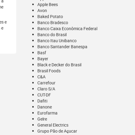
 a
Apple Bees
me
Avon
Baked Potato
es e
Banco Bradesco
 e
Banco Caixa Econômica Federal
Banco do Brasil
Banco Itau Unibanco
Banco Santander Banespa
Basf
Bayer
Black e Decker do Brasil
Brasil Foods
C&A
Carrefour
Claro S/A
CUT-DF
Dafiti
Danone
Eurofarma
Gelre
General Electrics
Grupo Pão de Açucar