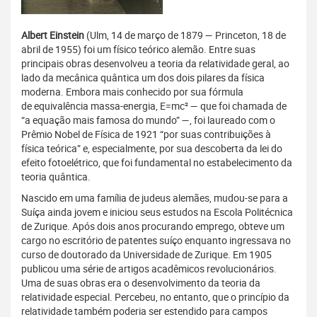
Albert Einstein
(Ulm, 14 de março de 1879 — Princeton, 18 de
abril de 1955) foi um físico teórico alemão. Entre suas
principais obras desenvolveu a teoria da relatividade geral, ao
lado da mecânica quântica um dos dois pilares da física
moderna. Embora mais conhecido por sua fórmula
de equivalência massa-energia, E=mc² — que foi chamada de
“a equação mais famosa do mundo” —, foi laureado com o
Prêmio Nobel de Física de 1921 “por suas contribuições à
física teórica” e, especialmente, por sua descoberta da lei do
efeito fotoelétrico, que foi fundamental no estabelecimento da
teoria quântica.
Nascido em uma família de judeus alemães, mudou-se para a
Suíça ainda jovem e iniciou seus estudos na Escola Politécnica
de Zurique. Após dois anos procurando emprego, obteve um
cargo no escritório de patentes suíço enquanto ingressava no
curso de doutorado da Universidade de Zurique. Em 1905
publicou uma série de artigos acadêmicos revolucionários.
Uma de suas obras era o desenvolvimento da teoria da
relatividade especial. Percebeu, no entanto, que o princípio da
relatividade também poderia ser estendido para campos