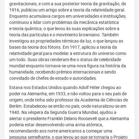
gravitacionais, e com a sua posterior teoria da gravitação, de
1916, publicou um artigo sobre a teoria da relatividade geral.
Enquanto acumulava cargos em universidades e instituições,
continuou a lidar com problemas da mecânica estatística
e teoria quântica, o que levou às suas explicações sobre a
teoria das partículas e o movimento browniano. Também
investigou as propriedades térmicas da luz, o que lançou as
bases da teoria dos fótons. Em 1917, aplicou a teoria da
relatividade geral para modelar a estrutura do universo como
um todo. Suas obras renderam-lhe o status de celebridade
mundial enquanto tornava-se uma nova figura na história da
humanidade, recebendo prêmios internacionais e sendo
convidado de chefes de estado e autoridades.
Estava nos Estados Unidos quando Adolf Hitler chegou ao
poder na Alemanha, em 1933, e não voltou para o seu país de
origem, onde tinha sido professor da Academia de Ciências de
Berlim. Estabeleceu-se então no país, onde naturalizou-se em
1940. Na véspera da Segunda Guerra Mundial, ajudou a
alertar o presidente Franklin Delano Roosevelt que a Alemanha
poderia estar desenvolvendo uma arma atômica,
recomendando aos norte-americanos a começar uma
pesquisa semelhante, o que levou ao que se tornaria o Projeto