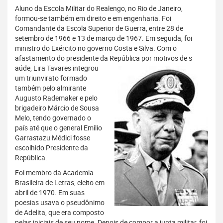
Aluno da Escola Militar do Realengo, no Rio de Janeiro,
formou-se também em direito e em engenharia. Foi
Comandante da Escola Superior de Guerra, entre 28 de
setembro de 1966 e 13 de março de 1967. Em seguida, foi
ministro do Exército no governo Costa e Silva. Com o
afastamento do presidente da República por motivos de s
aúde, Lira Tavares integrou
um triunvirato formado
também pelo almirante
Augusto Rademaker e pelo
brigadeiro Márcio de Sousa
Melo, tendo governado o
país até que o general Emílio
Garrastazu Médici fosse
escolhido Presidente da
República.
Foi membro da Academia
Brasileira de Letras, eleito em
abril de 1970. Em suas
poesias usava o pseudônimo
de Adelita, que era composto
pelas iniciais de seu nome. Depois de compor a junta militar, foi