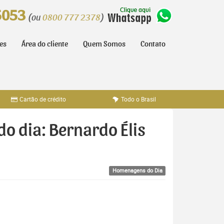
5053
(ou
0800 777 2378
)
tes
Área do cliente
Quem Somos
Contato
Cartão de crédito
Todo o Brasil
o dia: Bernardo Élis
Homenagens do Dia