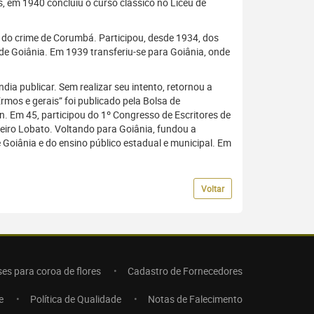
, em 1940 concluiu o curso clássico no Liceu de
o do crime de Corumbá. Participou, desde 1934, dos
 de Goiânia. Em 1939 transferiu-se para Goiânia, onde
dia publicar. Sem realizar seu intento, retornou a
rmos e gerais” foi publicado pela Bolsa de
n. Em 45, participou do 1º Congresso de Escritores de
eiro Lobato. Voltando para Goiânia, fundou a
e Goiânia e do ensino público estadual e municipal. Em
Voltar
ses para coroa de flores
Cadastro de Fornecedores
e
Política de Qualidade
Notas de Falecimento