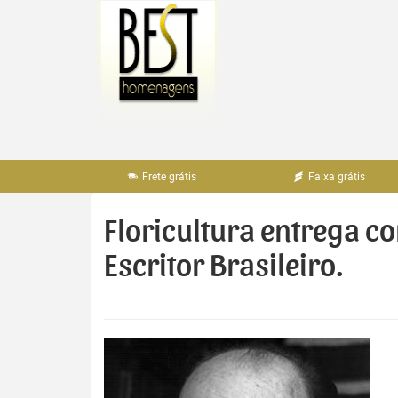
Pular
para
o
conteúdo
Frete grátis
Faixa grátis
Floricultura entrega c
Escritor Brasileiro.