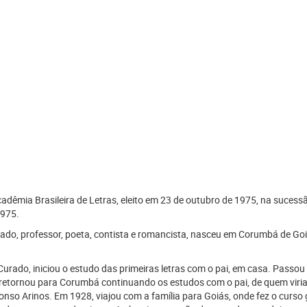
adêmia Brasileira de Letras, eleito em 23 de outubro de 1975, na sucess
1975.
gado, professor, poeta, contista e romancista, nasceu em Corumbá de Go
 Curado, iniciou o estudo das primeiras letras com o pai, em casa. Passo
 retornou para Corumbá continuando os estudos com o pai, de quem viria 
so Arinos. Em 1928, viajou com a família para Goiás, onde fez o curso gi