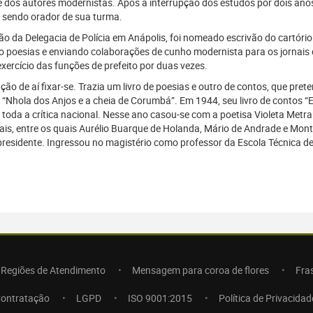
 dos autores modernistas. Após a interrupção dos estudos por dois anos
, sendo orador de sua turma.
ão da Delegacia de Polícia em Anápolis, foi nomeado escrivão do cartóri
ndo poesias e enviando colaborações de cunho modernista para os jornais
xercício das funções de prefeito por duas vezes.
 de aí fixar-se. Trazia um livro de poesias e outro de contos, que preten
 “Nhola dos Anjos e a cheia de Corumbá”. Em 1944, seu livro de contos “E
 toda a crítica nacional. Nesse ano casou-se com a poetisa Violeta Metra
ais, entre os quais Aurélio Buarque de Holanda, Mário de Andrade e Mont
to presidente. Ingressou no magistério como professor da Escola Técnica d
Regiões de Atendimento
Mensagem para coroa de flores
Fra
Contratação
LGPD
ISO 9001:2015
Política de Privacidad