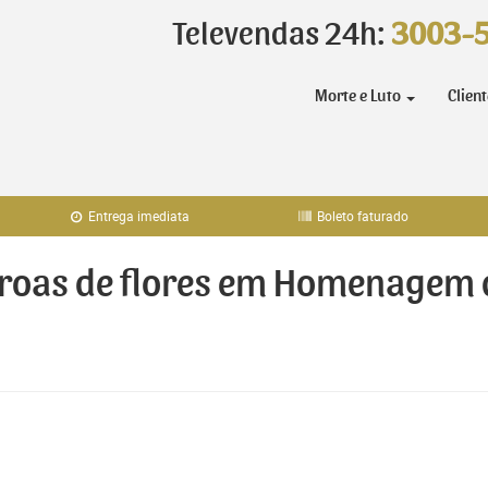
Televendas 24h:
3003-
Morte e Luto
Clien
Entrega imediata
Boleto faturado
oroas de flores em Homenagem d