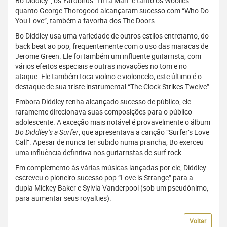
Bo Diddley”, os Yardbirds “I’m a Man” e tanto os Woolies
quanto George Thorogood alcançaram sucesso com “Who Do
You Love”, também a favorita dos The Doors.
Bo Diddley usa uma variedade de outros estilos entretanto, do
back beat ao pop, frequentemente com o uso das maracas de
Jerome Green. Ele foi também um influente guitarrista, com
vários efeitos especiais e outras inovações no tom e no
ataque. Ele também toca violino e violoncelo; este último é o
destaque de sua triste instrumental “The Clock Strikes Twelve”.
Embora Diddley tenha alcançado sucesso de público, ele
raramente direcionava suas composições para o público
adolescente. A exceção mais notável é provavelmente o álbum
Bo Diddley’s a Surfer
, que apresentava a canção “Surfer’s Love
Call”. Apesar de nunca ter subido numa prancha, Bo exerceu
uma influência definitiva nos guitarristas de surf rock.
Em complemento às várias músicas lançadas por ele, Diddley
escreveu o pioneiro sucesso pop “Love is Strange” para a
dupla Mickey Baker e Sylvia Vanderpool (sob um pseudônimo,
para aumentar seus royalties).
Voltar