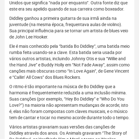
Unidos que significa “nada por enquanto”. Outra fonte diz que
este era seu apelido quando de sua carreira como boxeador.
Diddley ganhou a primeira guitarra de sua irmã ainda na
juventude (na mesma época, frequentava aulas de violino).
Sua principal influência para se tornar um artista de blues veio
de John Lee Hooker.
Ele é mais conhecido pela “batida Bo Diddley”, uma batida meio
rumba feita usando-se a clave. Esta batida seria usada por
vários outros artistas, incluindo Johnny Otis e sua “Willie and
the Hand Jive” e Buddy Holly em “Not Fade Away”, assim como
canções mais obscuras como “In Love Again”, de Gene Vincent
e “Callin’ All Cows” dos Blues Rockers.
O ritmo é tão importante na música de Bo Diddley que a
harmonia é frequentemente reduzida a uma inclusão mínima.
Suas canções (por exemplo, “Hey Bo Diddley” e “Who Do You
Love?”) na maioria não apresentam mudanças de acorde; isto
é, elas não foram compostas com claves musicais, e o músico
tem de cantar e tocar no mesmo acorde durante todo o tempo.
Vários artistas gravariam suas versões das canções de
Diddley através dos anos. Os Animals gravaram “The Story of