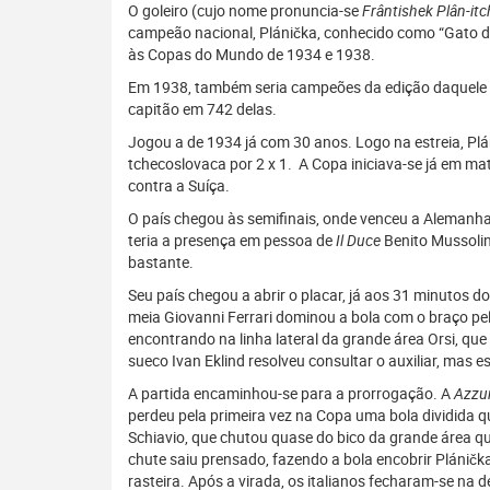
O goleiro (cujo nome pronuncia-se
Frântishek Plân-it
campeão nacional, Plánička, conhecido como “Gato de
às Copas do Mundo de 1934 e 1938.
Em 1938, também seria campeões da edição daquele an
capitão em 742 delas.
Jogou a de 1934 já com 30 anos. Logo na estreia, Pl
tchecoslovaca por 2 x 1.
A Copa iniciava-se já em mat
contra a Suíça.
O país chegou às semifinais, onde venceu a Alemanha e,
teria a presença em pessoa de
Il Duce
Benito Mussolin
bastante.
Seu país chegou a abrir o placar, já aos 31 minutos
meia Giovanni Ferrari dominou a bola com o braço pe
encontrando na linha lateral da grande área Orsi, qu
sueco Ivan Eklind resolveu consultar o auxiliar, mas e
A partida encaminhou-se para a prorrogação. A
Azzu
perdeu pela primeira vez na Copa uma bola dividida q
Schiavio, que chutou quase do bico da grande área q
chute saiu prensado, fazendo a bola encobrir Plánič
rasteira. Após a virada, os italianos fecharam-se na d