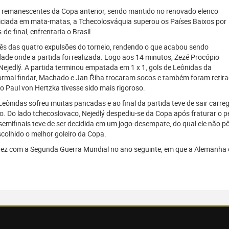
o remanescentes da Copa anterior, sendo mantido no renovado elenco
ciada em mata-matas, a Tchecolosváquia superou os Países Baixos por
de-final, enfrentaria o Brasil.
ês das quatro expulsões do torneio, rendendo o que acabou sendo
ade onde a partida foi realizada. Logo aos 14 minutos, Zezé Procópio
ejedlý. A partida terminou empatada em 1 x 1, gols de Leônidas da
 normal findar, Machado e Jan Říha trocaram socos e também foram retira
ro Paul von Hertzka tivesse sido mais rigoroso.
eônidas sofreu muitas pancadas e ao final da partida teve de sair carr
o. Do lado tchecoslovaco, Nejedlý despediu-se da Copa após fraturar o pé
semifinais teve de ser decidida em um jogo-desempate, do qual ele não pô
scolhido o melhor goleiro da Copa.
 vez com a Segunda Guerra Mundial no ano seguinte, em que a Alemanha 