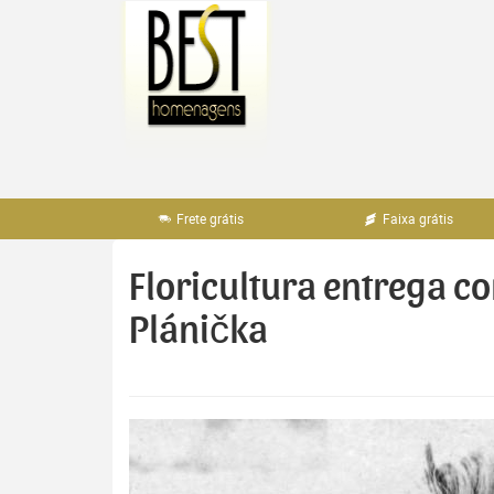
Pular
para
o
conteúdo
Frete grátis
Faixa grátis
Floricultura entrega c
Plánička