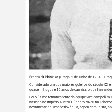
František Plánička
(Praga, 2 de junho de 1904 – Praga
Considerado um dos maiores goleiros do século XX e o
quase mil jogos e 16 anos de carreira, o que lhe ren
Foi o último remanescente da equipe vice-campeã mund
nascido no Império Austro-Húngaro, viveu na Tcheco
novamente na Tchecoslováquia, agora comunista, apó