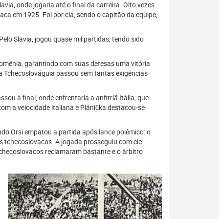
a, onde jogaria até o final da carreira. Oito vezes
ca em 1925. Foi por ela, sendo o capitão da equipe,
o Slavia, jogou quase mil partidas, tendo sido
 Romênia, garantindo com suas defesas uma vitória
, a Tchecoslováquia passou sem tantas exigências
u à final, onde enfrentaria a anfitriã Itália, que
om a velocidade italiana e Plánička destacou-se
ndo Orsi empatou a partida após lance polêmico: o
os tchecoslovacos. A jogada prosseguiu com ele
 tchecoslovacos reclamaram bastante e o árbitro