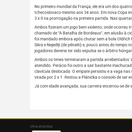
No primeiro mundial da França, ele era um dos quatr
tchecoslovaco mesmo aos 34 anos. Em nova Copa ini
3 x 0 na prorrogação na primeira partida. Nas quartas-
Ambos fizeram um jogo bem violento, onde ocorreu tr
chamado de “A Batalha de Bordeaux”, em alusão à cid
foi mandado embora após chutar sem a bola Oldřich N
Silva e Nejedlý (de pênalti) e, pouco antes do tempo
jogadores deveria ter sido expulsa se o árbitro húnga
Ambos os times terminaram a partida arrebentados: L
atendido. Perácio foi outro a sair bastante machucad
clavícula deslocada. O empate persistiu e a vaga nas 
virada por 2 x 1. Restou a Plánička o consolo de ser e
Já com idade avançada, sua carreira encerrou-se de
Uma empresa