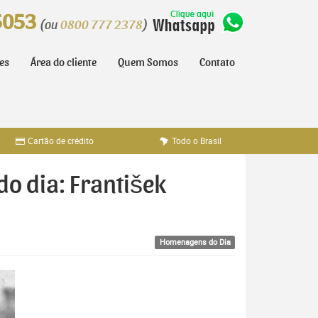
5053
(ou
0800 777 2378
)
tes
Área do cliente
Quem Somos
Contato
Cartão de crédito
Todo o Brasil
o dia: František
Homenagens do Dia