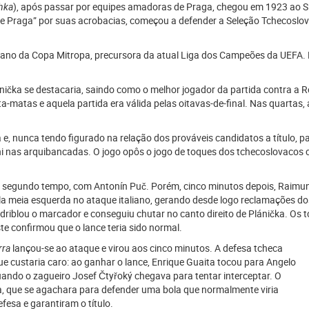
chka
), após passar por equipes amadoras de Praga, chegou em 1923 ao Slavi
 Praga” por suas acrobacias, começou a defender a Seleção Tchecoslova
o da Copa Mitropa, precursora da atual Liga dos Campeões da UEFA. Pel
ánička se destacaria, saindo como o melhor jogador da partida contra a
a-matas e aquela partida era válida pelas oitavas-de-final. Nas quartas
 nunca tendo figurado na relação dos prováveis candidatos a título, passo
i nas arquibancadas. O jogo opôs o jogo de toques dos tchecoslovacos c
 do segundo tempo, com Antonín Puč. Porém, cinco minutos depois, Raimu
la meia esquerda no ataque italiano, gerando desde logo reclamações d
e driblou o marcador e conseguiu chutar no canto direito de Plánička. Os
ste confirmou que o lance teria sido normal.
rra
lançou-se ao ataque e virou aos cinco minutos. A defesa tcheca
ue custaria caro: ao ganhar o lance, Enrique Guaita tocou para Angelo
uando o zagueiro Josef Čtyřoký chegava para tentar interceptar. O
ka, que se agachara para defender uma bola que normalmente viria
efesa e garantiram o título.