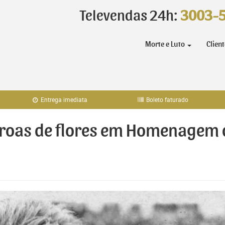
Televendas 24h:
3003-
Morte e Luto
Clien
Entrega imediata
Boleto faturado
oroas de flores em Homenagem d