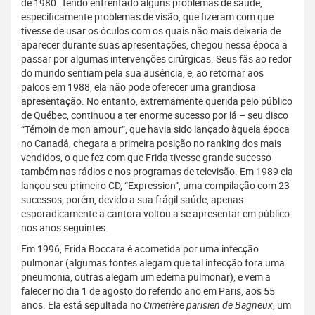
de 1980. Tendo enfrentado alguns problemas de saúde,
especificamente problemas de visão, que fizeram com que
tivesse de usar os óculos com os quais não mais deixaria de
aparecer durante suas apresentações, chegou nessa época a
passar por algumas intervenções cirúrgicas. Seus fãs ao redor
do mundo sentiam pela sua ausência, e, ao retornar aos
palcos em 1988, ela não pode oferecer uma grandiosa
apresentação. No entanto, extremamente querida pelo público
de Québec, continuou a ter enorme sucesso por lá – seu disco
“Témoin de mon amour”, que havia sido lançado àquela época
no Canadá, chegara a primeira posição no ranking dos mais
vendidos, o que fez com que Frida tivesse grande sucesso
também nas rádios e nos programas de televisão. Em 1989 ela
lançou seu primeiro CD, “Expression”, uma compilação com 23
sucessos; porém, devido a sua frágil saúde, apenas
esporadicamente a cantora voltou a se apresentar em público
nos anos seguintes.
Em 1996, Frida Boccara é acometida por uma infecção
pulmonar (algumas fontes alegam que tal infecção fora uma
pneumonia, outras alegam um edema pulmonar), e vem a
falecer no dia 1 de agosto do referido ano em Paris, aos 55
anos. Ela está sepultada no
Cimetière parisien de Bagneux
, um