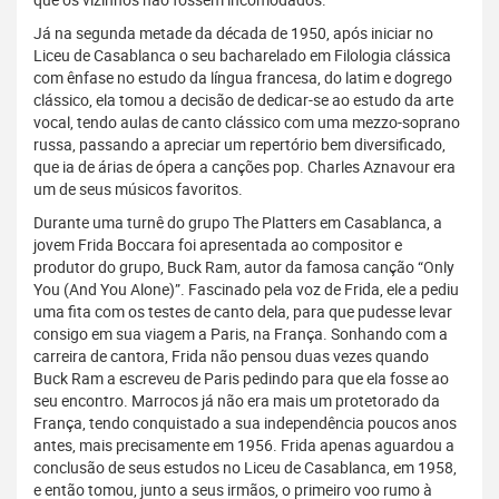
Já na segunda metade da década de 1950, após iniciar no
Liceu de Casablanca o seu bacharelado em Filologia clássica
com ênfase no estudo da língua francesa, do latim e dogrego
clássico, ela tomou a decisão de dedicar-se ao estudo da arte
vocal, tendo aulas de canto clássico com uma mezzo-soprano
russa, passando a apreciar um repertório bem diversificado,
que ia de árias de ópera a canções pop. Charles Aznavour era
um de seus músicos favoritos.
Durante uma turnê do grupo The Platters em Casablanca, a
jovem Frida Boccara foi apresentada ao compositor e
produtor do grupo, Buck Ram, autor da famosa canção “Only
You (And You Alone)”. Fascinado pela voz de Frida, ele a pediu
uma fita com os testes de canto dela, para que pudesse levar
consigo em sua viagem a Paris, na França. Sonhando com a
carreira de cantora, Frida não pensou duas vezes quando
Buck Ram a escreveu de Paris pedindo para que ela fosse ao
seu encontro. Marrocos já não era mais um protetorado da
França, tendo conquistado a sua independência poucos anos
antes, mais precisamente em 1956. Frida apenas aguardou a
conclusão de seus estudos no Liceu de Casablanca, em 1958,
e então tomou, junto a seus irmãos, o primeiro voo rumo à