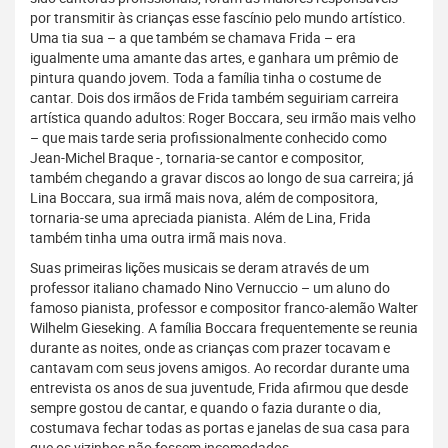
por transmitir às crianças esse fascínio pelo mundo artístico.
Uma tia sua – a que também se chamava Frida – era
igualmente uma amante das artes, e ganhara um prêmio de
pintura quando jovem. Toda a família tinha o costume de
cantar. Dois dos irmãos de Frida também seguiriam carreira
artística quando adultos: Roger Boccara, seu irmão mais velho
– que mais tarde seria profissionalmente conhecido como
Jean-Michel Braque -, tornaria-se cantor e compositor,
também chegando a gravar discos ao longo de sua carreira; já
Lina Boccara, sua irmã mais nova, além de compositora,
tornaria-se uma apreciada pianista. Além de Lina, Frida
também tinha uma outra irmã mais nova.
Suas primeiras lições musicais se deram através de um
professor italiano chamado Nino Vernuccio – um aluno do
famoso pianista, professor e compositor franco-alemão Walter
Wilhelm Gieseking. A família Boccara frequentemente se reunia
durante as noites, onde as crianças com prazer tocavam e
cantavam com seus jovens amigos. Ao recordar durante uma
entrevista os anos de sua juventude, Frida afirmou que desde
sempre gostou de cantar, e quando o fazia durante o dia,
costumava fechar todas as portas e janelas de sua casa para
que os vizinhos não fossem incomodados.