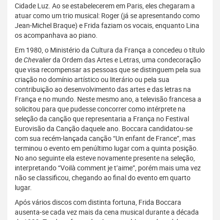
Cidade Luz. Ao se estabelecerem em Paris, eles chegaram a
atuar como um trio musical: Roger (já se apresentando como
Jean-Michel Braque) e Frida faziam os vocais, enquanto Lina
os acompanhava ao piano.
Em 1980, o Ministério da Cultura da França a concedeu o título
de
Chevalier
da Ordem das Artes e Letras, uma condecoração
que visa recompensar as pessoas que se distinguem pela sua
criação no domínio artístico ou literário ou pela sua
contribuição ao desenvolvimento das artes e das letras na
França e no mundo. Neste mesmo ano, a televisão francesa a
solicitou para que pudesse concorrer como intérprete na
seleção da canção que representaria a França no Festival
Eurovisão da Canção daquele ano. Boccara candidatou-se
com sua recém-lançada canção “Un enfant de France”, mas
terminou o evento em penúltimo lugar com a quinta posição.
No ano seguinte ela esteve novamente presente na seleção,
interpretando “Voilà comment je t’aime”, porém mais uma vez
não se classificou, chegando ao final do evento em quarto
lugar.
Após vários discos com distinta fortuna, Frida Boccara
ausenta-se cada vez mais da cena musical durante a década