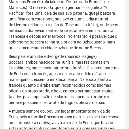
Marrocos Francês (oficialmente Protetorado Francês de
Marrocos). O nome
Frida
, que do germânico significa “A
Pacífica”, fora uma ideia de sua avó paterna, que já batizara
uma filha com este nome; sua avó era uma judia natural
de Livorno (cidade da região da Toscana, na Itália), onde seus
antepassados viviam antes de se estabelecerem na Tunísia
Francesa e depois em Marrocos. No entanto, é possível que o
sobrenome
Boccara
tenha sua origem no Uzbequistão, mais
precisamente numa cidade uzbeque de nome
Bucara
.
Seus pais eram Elie e Georgette (nascida Hagège)
Boccara, ambos nascidos na Tunísia, mas residentes em
Casablanca, onde constituíram sua família. O idioma materno
de Frida era o francês, apesar de ter aprendido o árabe
marroquino crescendo em Casablanca. Na época, tanto o
francês quanto o árabe eram reconhecidos como idiomas
oficiais do protetorado, e hoje, embora permaneçam muito
falados pela população de Marrocos, apenas o árabe e o
berbere possuem o estatuto de línguas oficiais do país.
A música sempre ocupou um lugar importante na vida de
Frida, pois a família Boccara amava a arte e em seu lar reinava
uma atmosfera criativa; a avó e a mãe de Frida, que haviam
sido cantoras profissionais, foram as maiores responsáveis