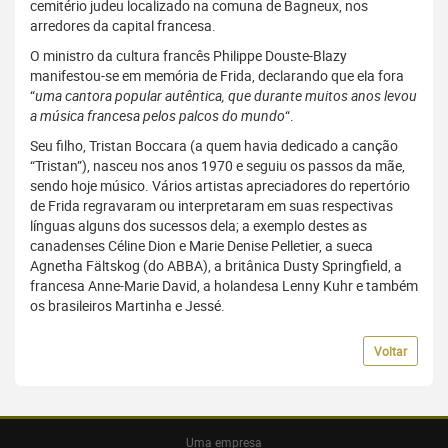
cemitério judeu localizado na comuna de Bagneux, nos
arredores da capital francesa.
O ministro da cultura francês Philippe Douste-Blazy
manifestou-se em memória de Frida, declarando que ela fora
“
uma cantora popular autêntica, que durante muitos anos levou
a música francesa pelos palcos do mundo
“.
Seu filho, Tristan Boccara (a quem havia dedicado a canção
“Tristan”), nasceu nos anos 1970 e seguiu os passos da mãe,
sendo hoje músico. Vários artistas apreciadores do repertório
de Frida regravaram ou interpretaram em suas respectivas
línguas alguns dos sucessos dela; a exemplo destes as
canadenses Céline Dion e Marie Denise Pelletier, a sueca
Agnetha Fältskog (do ABBA), a britânica Dusty Springfield, a
francesa Anne-Marie David, a holandesa Lenny Kuhr e também
os brasileiros Martinha e Jessé.
Voltar
Uma empresa