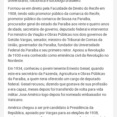
universitário, folclorista e sociólogo brasileiro.
Formou-se em direito pela Faculdade de Direito do Recife em
1908, tendo sido promotor público da comarca do Recife,
promotor público da comarca de Sousa na Paraíba,
procurador geral do estado da Paraíba aos vinte e quatro anos
de idade, secretário de governo, deputado federal e interventor.
Foi ministro da Viação e Obras Públicas nos dois governos de
Getúlio Vargas, senador, ministro do Tribunal de Contas da
União, governador da Paraíba, fundador da Universidade
Federal da Paraíba e seu primeiro reitor. Apoiou a Revolução
de 1930 e era conhecido como eminência civil da Revolução no
Nordeste.
Em 1934, conheceu o jovem tenente Ernesto Geisel, quando
este era secretário da Fazenda, Agricultura e Obras Públicas
da Paraíba, a quem teria oferecido um cargo de deputado
federal. Geisel recusou, dizendo que gostava de sua profissão
e era capaz, meses depois foi transferido de volta para vida
militar.Jose Américo logo depois foi nomeado embaixador no
Vaticano.
Américo chegou a ser pré-candidato à Presidência da
República, apoiado por Vargas para as eleições de 1938,