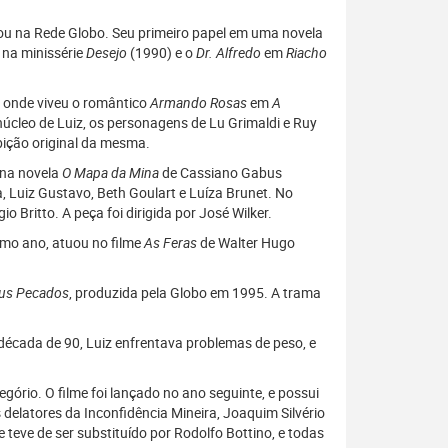
sou na Rede Globo. Seu primeiro papel em uma novela
na minissérie
Desejo
(1990) e o
Dr. Alfredo
em
Riacho
, onde viveu o romântico
Armando Rosas
em
A
úcleo de Luiz, os personagens de Lu Grimaldi e Ruy
bição original da mesma.
na novela
O Mapa da Mina
de Cassiano Gabus
 Luiz Gustavo, Beth Goulart e Luíza Brunet. No
o Britto. A peça foi dirigida por José Wilker.
mo ano, atuou no filme
As Feras
de Walter Hugo
eus Pecados
, produzida pela Globo em 1995. A trama
década de 90, Luiz enfrentava problemas de peso, e
egório. O filme foi lançado no ano seguinte, e possui
elatores da Inconfidência Mineira, Joaquim Silvério
 teve de ser substituído por Rodolfo Bottino, e todas