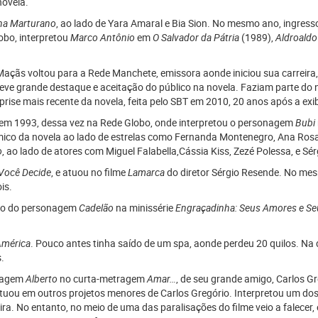
ovela.
na Marturano
, ao lado de Yara Amaral e Bia Sion. No mesmo ano, ingres
obo, interpretou
Marco Antônio
em
O Salvador da Pátria
(1989),
Aldroaldo
 Maçãs voltou para a Rede Manchete, emissora aonde iniciou sua carreira
eve grande destaque e aceitação do público na novela. Faziam parte do n
ise mais recente da novela, feita pelo SBT em 2010, 20 anos após a exi
r em 1993, dessa vez na Rede Globo, onde interpretou o personagem
Bubi
ico da novela ao lado de estrelas como Fernanda Montenegro, Ana Rosa,
o
, ao lado de atores com Miguel Falabella,Cássia Kiss, Zezé Polessa, e Sérgi
Você Decide
, e atuou no filme
Lamarca
do diretor Sérgio Resende. No mes
is.
ação do personagem
Cadelão
na minissérie
Engraçadinha: Seus Amores e S
América
. Pouco antes tinha saído de um spa, aonde perdeu 20 quilos. Na 
.
onagem
Alberto
no curta-metragem
Amar…
, de seu grande amigo, Carlos Gr
uou em outros projetos menores de Carlos Gregório. Interpretou um dos d
ra. No entanto, no meio de uma das paralisações do filme veio a falecer, e