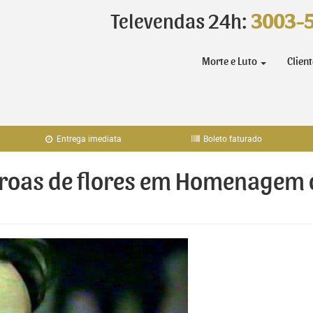
Televendas 24h:
3003-
Morte e Luto
Clien
Entrega imediata
Boleto faturado
oroas de flores em Homenagem d