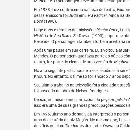
Manchete. O personagem teve um bom destaque na n
Em 1988, Luiz contracenou na peça de teatro,
Filume
dessa emissora foi
Dudu
em
Fera Radical
. Ainda na Gl
Doce
(1990).
Logo após o término da minissérie
Riacho Doce
, Luiz
História de Ana Raio e Zé Trovão
(1990), papel que obt
Rezende. O personagem também foi bem aceito na repr
Após uma pausa em sua carreira, Luiz voltou a atua
Mendes. O personagem que fazia parte do núcleo côm
teatro, fez parte do elenco de uma versão de
Mephist
No ano seguinte participou de três episódios da série
Khouri. No entanto, o filme só foi lançado 7 anos depo
Seu último trabalho na televisão foi a elogiada atu
foi baseada na obra de Nelson Rodrigues.
Depois, no mesmo ano, participou da peça
Angels In 
isso era uma de suas grandes preocupações pessoais
Em 1996, último ano de sua vida interpretou o pers
uma dedicatória à Luiz Maçãs. No mesmo ano, Luiz at
dos Reis no filme
Tiradentes
do diretor Oswaldo Caldei