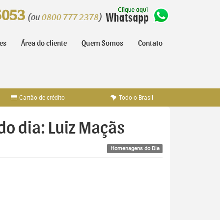
5053
(ou
0800 777 2378
)
tes
Área do cliente
Quem Somos
Contato
Cartão de crédito
Todo o Brasil
o dia: Luiz Maçãs
Homenagens do Dia