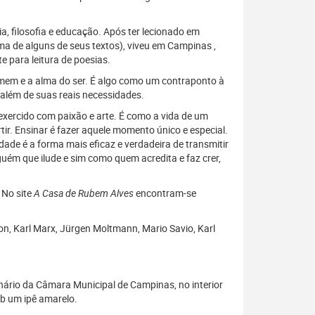
ia, filosofia e educação. Após ter lecionado em
ema de alguns de seus textos), viveu em Campinas ,
 para leitura de poesias.
omem e a alma do ser. É algo como um contraponto à
 além de suas reais necessidades.
 exercido com paixão e arte. É como a vida de um
ir. Ensinar é fazer aquele momento único e especial.
ade é a forma mais eficaz e verdadeira de transmitir
 que ilude e sim como quem acredita e faz crer,
 No site
A Casa de Rubem Alves
encontram-se
n, Karl Marx, Jürgen Moltmann, Mario Savio, Karl
enário da Câmara Municipal de Campinas, no interior
ob um ipê amarelo.