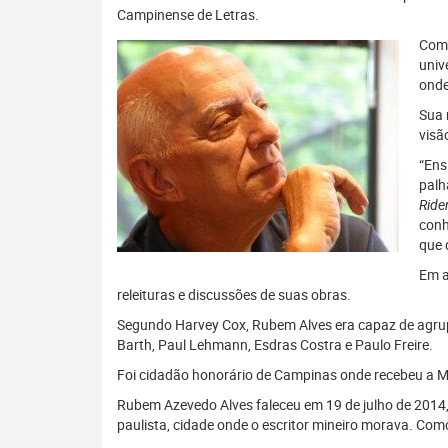
Campinense de Letras.
Com 
univ
ond
Sua 
visã
“Ens
palh
Ride
conh
que 
Em a
releituras e discussões de suas obras.
Segundo Harvey Cox, Rubem Alves era capaz de agrupa
Barth, Paul Lehmann, Esdras Costra e Paulo Freire.
Foi cidadão honorário de Campinas onde recebeu a M
Rubem Azevedo Alves faleceu em 19 de julho de 2014, 
paulista, cidade onde o escritor mineiro morava. Co