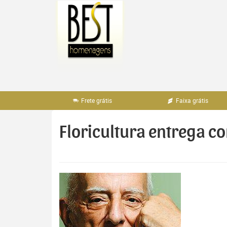
Pular
para
o
conteúdo
Frete grátis
Faixa grátis
Floricultura entrega 