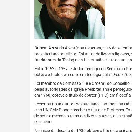
Rubem Azevedo Alves
(Boa Esperança, 15 de setembro 
presbiteriano brasileiro. Foi autor de livros religios
fundadores da Teologia da Libertação e intelectual p
Entre 1953 e 1957, estudou teologia no Seminário Pre
obteve o título de mestre em teologia pela “
Union Theo
Foi membro da Comissão “Fé e Ordem”, do Conselho Ec
pelas autoridades da Igreja Presbiteriana e perseguid
em 1968, obteve o título de doutor (PHD) em filosofia
Lecionou no Instituto Presbiteriano Gammon, na cidad
e na UNICAMP, onde recebeu o título de Professor Emé
de ser ele mesmo o tema de diversas teses, dissertaçõ
e romeno.
No início da década de 1980 obteve o título de psicana