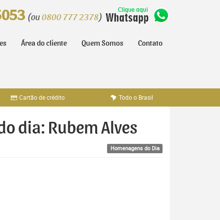
5053
(ou
0800 777 2378
)
tes
Área do cliente
Quem Somos
Contato
Cartão de crédito
Todo o Brasil
do dia: Rubem Alves
Homenagens do Dia