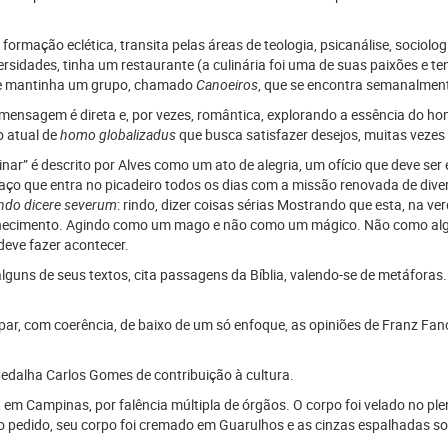
formação eclética, transita pelas áreas de teologia, psicanálise, sociolog
ersidades, tinha um restaurante (a culinária foi uma de suas paixões e t
e mantinha um grupo, chamado
Canoeiros
, que se encontra semanalmente
mensagem é direta e, por vezes, romântica, explorando a essência do h
o atual de
homo globalizadus
que busca satisfazer desejos, muitas vezes
inar” é descrito por Alves como um ato de alegria, um ofício que deve ser
aço que entra no picadeiro todos os dias com a missão renovada de divert
ndo dicere severum
: rindo, dizer coisas sérias
Mostrando que esta, na verd
ecimento. Agindo como um mago e não como um mágico. Não como alguém
deve fazer acontecer.
lguns de seus textos, cita passagens da Bíblia, valendo-se de metáforas.
r, com coerência, de baixo de um só enfoque, as opiniões de Franz Fano
edalha Carlos Gomes de contribuição à cultura.
em Campinas, por falência múltipla de órgãos. O corpo foi velado no pl
mo pedido, seu corpo foi cremado em Guarulhos e as cinzas espalhadas s