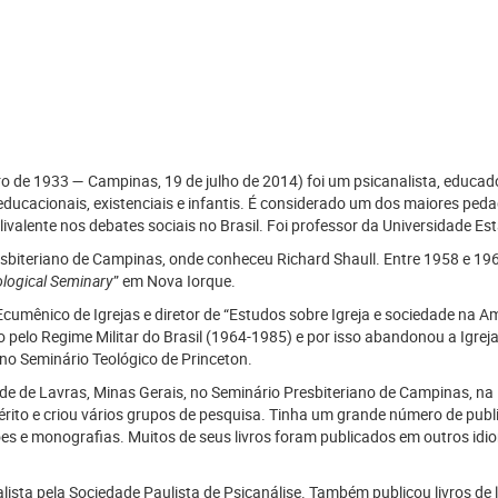
de 1933 — Campinas, 19 de julho de 2014) foi um psicanalista, educador,
os, educacionais, existenciais e infantis. É considerado um dos maiores p
olivalente nos debates sociais no Brasil. Foi professor da Universidade
sbiteriano de Campinas, onde conheceu Richard Shaull. Entre 1958 e 196
logical Seminary
” em Nova Iorque.
umênico de Igrejas e diretor de “Estudos sobre Igreja e sociedade na A
o pelo Regime Militar do Brasil (1964-1985) e por isso abandonou a Igreja
 no Seminário Teológico de Princeton.
e de Lavras, Minas Gerais, no Seminário Presbiteriano de Campinas, na Fa
rito e criou vários grupos de pesquisa. Tinha um grande número de publi
es e monografias. Muitos de seus livros foram publicados em outros idio
lista pela Sociedade Paulista de Psicanálise. Também publicou livros de l