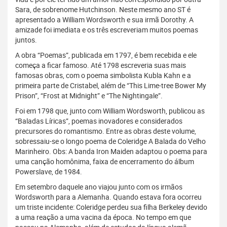
Sara, de sobrenome Hutchinson. Neste mesmo ano ST é
apresentado a William Wordsworth e sua irmã Dorothy. A
amizade foi imediata e os três escreveriam muitos poemas
juntos.
A obra “Poemas”, publicada em 1797, é bem recebida e ele
começa a ficar famoso. Até 1798 escreveria suas mais
famosas obras, com o poema simbolista Kubla Kahn e a
primeira parte de Cristabel, além de “This Lime-tree Bower My
Prison”, “Frost at Midnight” e “The Nightingale”.
Foi em 1798 que, junto com William Wordsworth, publicou as
“Baladas Líricas”, poemas inovadores e considerados
precursores do romantismo. Entre as obras deste volume,
sobressaiu-se o longo poema de Coleridge A Balada do Velho
Marinheiro. Obs: A banda Iron Maiden adaptou o poema para
uma canção homônima, faixa de encerramento do álbum
Powerslave, de 1984.
Em setembro daquele ano viajou junto com os irmãos
Wordsworth para a Alemanha. Quando estava fora ocorreu
um triste incidente: Coleridge perdeu sua filha Berkeley devido
a uma reação a uma vacina da época. No tempo em que