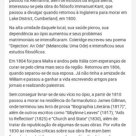
passou na Alemanha, além de estudos da língua alemã,
interessou-se pela obra do filósofo Immanuel Kant, que
passou a divulgar quando retornou à Inglaterra para morar em
Lake District, Cumberland, em 1800.
Na alta umidade daquele local, sua saúde piorou, sua
dependência ao ópio aumentou e seus problemas
matrimoniais se intensificaram. Coleridge escreveu seu poema
“Dejection: An Ode” (Melancolia: Uma Ode) e intensificou seus
estudos filosóficos.
Em 1804 foi para Malta e andou pela Itália com esperanças de
curar-se pelo clima mais seco da região. Retornou em 1806,
quando separou-se de sua esposa. Já não tinha a amizade de
William e passou a ganhar a vida escrevendo artigos para
jornais e realizando palestras.
Sem conseguir livrar-se de seu vício no ópio, a partir de 1810
passou a morar na residência do farmacêutico James Gillman,
onde terminou seu livro de prosa “Biographia Literária (1817)”,
além de outros escritos como “Sibylinne Leaves” (1817), “Aids
to Reflection” (1825) e “Church and State” (1830), além de
tratar da republicação de algumas de suas obras. Por volta de
1830 as revisões críticas sobre sua obra lhe eram bem