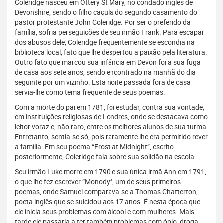
Coleridge nasceu em Ottery St Mary, no condado inglês de
Devonshire, sendo o filho caçula do segundo casamento do
pastor protestante John Coleridge. Por ser o preferido da
família, sofria perseguições de seu irmão Frank. Para escapar
dos abusos dele, Coleridge freqüentemente se escondia na
biblioteca local, fato que lhe despertou a paixão pela literatura.
Outro fato que marcou sua infância em Devon foi a sua fuga
de casa aos sete anos, sendo encontrado na manhã do dia
seguinte por um vizinho. Esta noite passada fora de casa
servia-lhe como tema frequente de seus poemas.
Com a morte do pai em 1781, foi estudar, contra sua vontade,
em instituições religiosas de Londres, onde se destacava como
leitor voraz e, não raro, entre os melhores alunos de sua turma.
Entretanto, sentia-se só, pois raramente lhe era permitido rever
a família. Em seu poema “Frost at Midnight”, escrito
posteriormente, Coleridge fala sobre sua solidão na escola.
Seu irmão Luke morre em 1790 e sua única irmã Ann em 1791,
o que lhe fez escrever “Monody”, um de seus primeiros
poemas, onde Samuel comparava-se a Thomas Chatterton,
poeta inglês que se suicidou aos 17 anos. É nesta época que
ele inicia seus problemas com álcool e com mulheres. Mais
tarde ele passaria a ter também problemas com ópio, droga