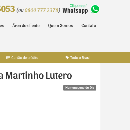
5053
(ou
0800 777 2378
)
tes
Área do cliente
Quem Somos
Contato
Cartão de crédito
Todo o Brasil
a Martinho Lutero
Homenagens do Dia