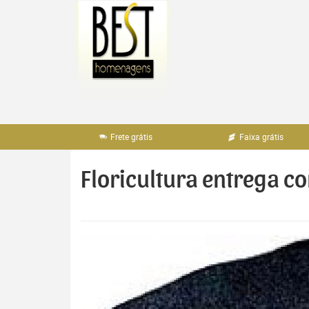
Pular
para
o
conteúdo
Frete grátis
Faixa grátis
Floricultura entrega 