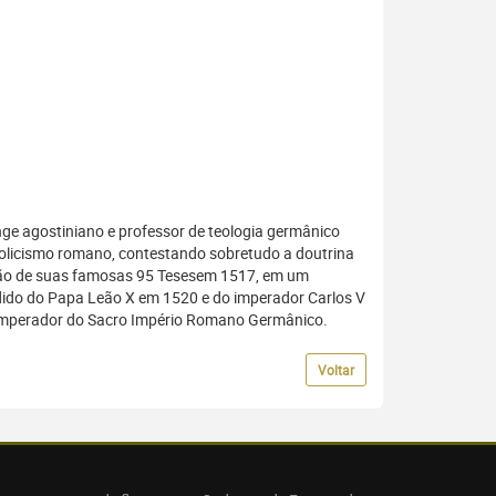
nge agostiniano e professor de teologia germânico
olicismo romano, contestando sobretudo a doutrina
cação de suas famosas 95 Tesesem 1517, em um
pedido do Papa Leão X em 1520 e do imperador Carlos V
 imperador do Sacro Império Romano Germânico.
Voltar