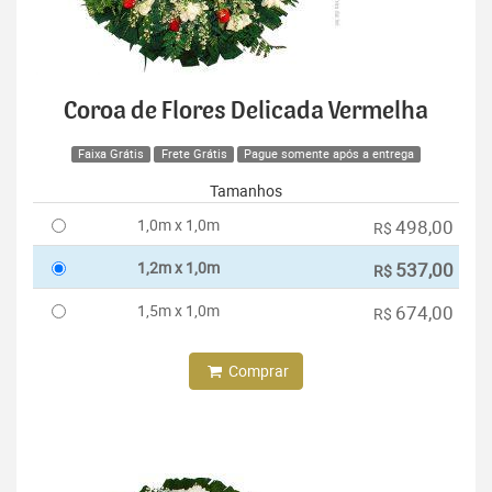
Coroa de Flores Delicada Vermelha
Faixa Grátis
Frete Grátis
Pague somente após a entrega
Tamanhos
1,0m x 1,0m
498,00
R$
1,2m x 1,0m
537,00
R$
1,5m x 1,0m
674,00
R$
Comprar