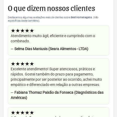
O que dizem nossos clientes
Destacamos algumas avaliações reais de clientes sobre
Best Homenagens
. (não
específicas deste cemitério).
★★★★★
Atendimento muito ágil, eficiente e cumprindo com o
combinado.
—
Selma Dias Maniusis (Seara Alimentos - LTDA)
★★★★★
Excelente atendimento! Super atenciosos, práticos e
rápidos. Gostei também do prazo para pagamento,
principalmente por ser posterior ao ocorrido, achei muito
empático e diferenciado em relação a outras empresas.
—
Fabiana Thomaz Paixão da Fonseca (Diagnósticos das
Américas)
★★★★★