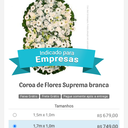
Coroa de Flores Suprema branca
Faixa Grátis
Frete Grátis
Pague somente após a entrega
Tamanhos
1,5m x 1,0m
679,00
R$
1,7m x 1,0m
749,00
R$