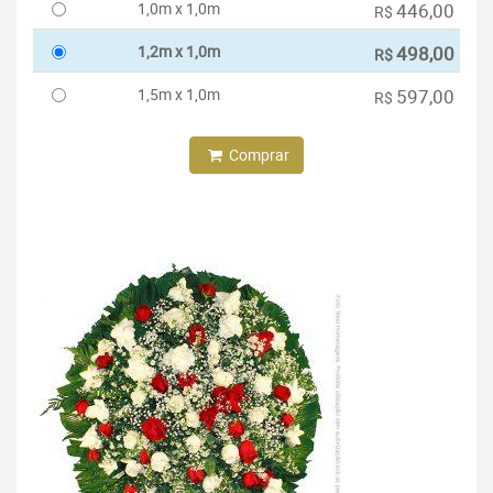
1,0m x 1,0m
446,00
R$
1,2m x 1,0m
498,00
R$
1,5m x 1,0m
597,00
R$
Comprar