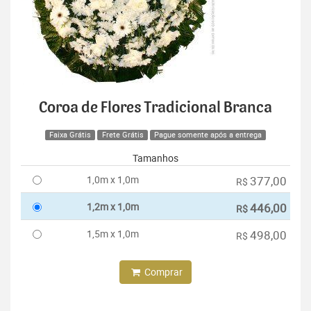
Coroa de Flores Tradicional Branca
Faixa Grátis
Frete Grátis
Pague somente após a entrega
Tamanhos
1,0m x 1,0m
377,00
R$
1,2m x 1,0m
446,00
R$
1,5m x 1,0m
498,00
R$
Comprar