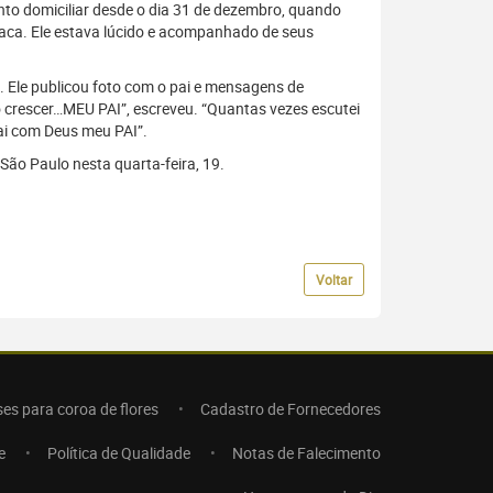
nto domiciliar desde o dia 31 de dezembro, quando
aca. Ele estava lúcido e acompanhado de seus
Ele publicou foto com o pai e mensagens de
o crescer…MEU PAI”, escreveu. “Quantas vezes escutei
Vai com Deus meu PAI”.
São Paulo nesta quarta-feira, 19.
Voltar
ses para coroa de flores
Cadastro de Fornecedores
e
Política de Qualidade
Notas de Falecimento