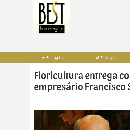
Pular
para
o
conteúdo
Frete grátis
Faixa grátis
Floricultura entrega 
empresário Francisco 