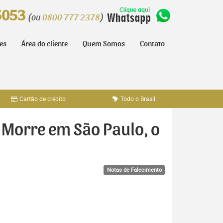
5053
(ou
0800 777 2378
)
tes
Área do cliente
Quem Somos
Contato
Cartão de crédito
Todo o Brasil
 Morre em São Paulo, o
Notas de Falecimento