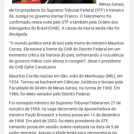
Minas Gerais,
ele foi presidente do Supremo Tribunal Federal (STF) e ministro
da Justiça no governo Itamar Franco. O falecimento foi
confirmado nesta noite pelo STF e também pela Ordem dos
Advogados do Brasil (OAB). A causa da morte ainda não foi
divulgada.
“O mundo jurídico está de luto pela morte do ministro Maurício
Correa. Ele esteve a frente da OAB do Distrito Federal em um
momento crítico da história do país, enfrentando a truculência
do governo militar com altivez e coragem”, disse o presidente
da OAB Ophir Cavalcante.
Maurício Corrêa nasceu em São João do Manhuaçu (MG), em
1934. Tornou-se bacharel em Ciências Jurídicas e Sociais pela
Faculdade de Direito de Minas Gerais, na turma de 1960. Em
1986, foi eleito senador pelo Distrito Federal.
Foi nomeado ministro do Supremo Tribunal Federal em 27 de
outubro de 1994, na vaga decorrente da aposentadora do
ministro Paulo Brossard, e tomou posse em 15 de dezembro
de 1994. Em abril de 2003, foi eleito presidente do STF,
tomando posse em sessão solene realizada na data de 5 de
junho seguinte. Atingiu a idade limite para permanência na