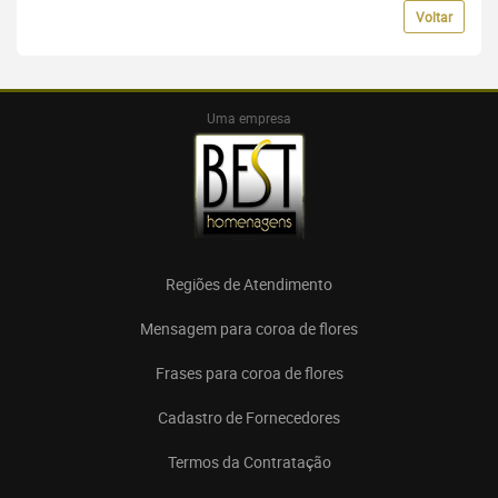
Voltar
Uma empresa
Regiões de Atendimento
Mensagem para coroa de flores
Frases para coroa de flores
Cadastro de Fornecedores
Termos da Contratação