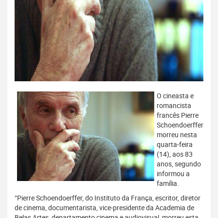
O cineasta e
romancista
francês Pierre
Schoendoerffer
morreu nesta
quarta-feira
(14), aos 83
anos, segundo
informou a
família.
“Pierre Schoendoerffer, do Instituto da França, escritor, diretor
de cinema, documentarista, vice-presidente da Academia de
Belas Artes, departamento cinema e audiovisual, morreu esta