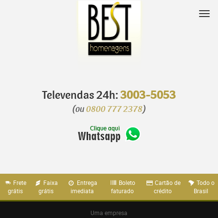
Pular
para
Nav
o
conteúdo
Televendas 24h:
3003-5053
(ou
0800 777 2378
)
Frete
Faixa
Entrega
Boleto
Cartão de
Todo o
grátis
grátis
imediata
faturado
crédito
Brasil
Uma empresa