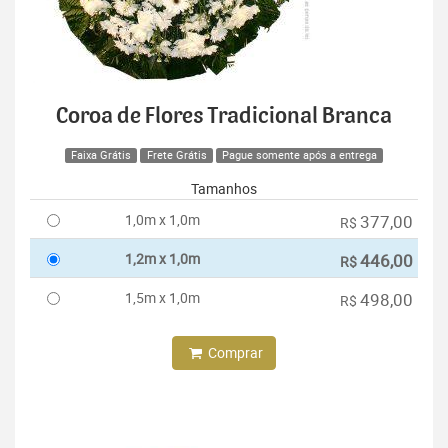
Coroa de Flores Tradicional Branca
Faixa Grátis
Frete Grátis
Pague somente após a entrega
Tamanhos
1,0m x 1,0m
377,00
R$
1,2m x 1,0m
446,00
R$
1,5m x 1,0m
498,00
R$
Comprar