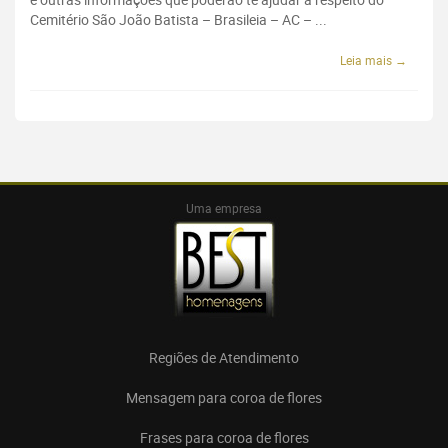
Cemitério São João Batista – Brasileia – AC – ...
Leia mais →
Uma empresa
Regiões de Atendimento
Mensagem para coroa de flores
Frases para coroa de flores