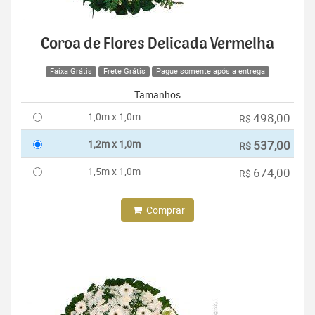
Coroa de Flores Delicada Vermelha
Faixa Grátis
Frete Grátis
Pague somente após a entrega
Tamanhos
1,0m x 1,0m
498,00
R$
1,2m x 1,0m
537,00
R$
1,5m x 1,0m
674,00
R$
Comprar