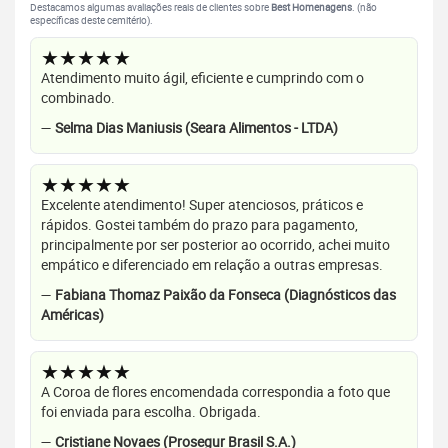
Destacamos algumas avaliações reais de clientes sobre
Best Homenagens
. (não
específicas deste cemitério).
★★★★★
Atendimento muito ágil, eficiente e cumprindo com o
combinado.
—
Selma Dias Maniusis (Seara Alimentos - LTDA)
★★★★★
Excelente atendimento! Super atenciosos, práticos e
rápidos. Gostei também do prazo para pagamento,
principalmente por ser posterior ao ocorrido, achei muito
empático e diferenciado em relação a outras empresas.
—
Fabiana Thomaz Paixão da Fonseca (Diagnósticos das
Américas)
★★★★★
A Coroa de flores encomendada correspondia a foto que
foi enviada para escolha. Obrigada.
—
Cristiane Novaes (Prosegur Brasil S.A.)