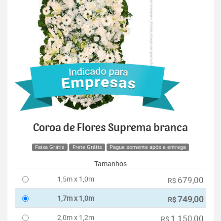
Coroa de Flores Suprema branca
Faixa Grátis
Frete Grátis
Pague somente após a entrega
Tamanhos
1,5m x 1,0m
679,00
R$
1,7m x 1,0m
749,00
R$
2,0m x 1,2m
1.150,00
R$