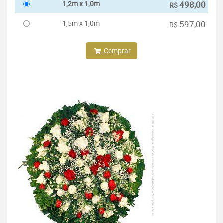
1,2m x 1,0m
498,00
R$
1,5m x 1,0m
597,00
R$
Comprar