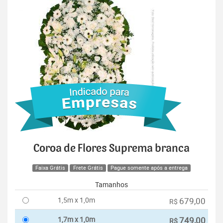
Coroa de Flores Suprema branca
Faixa Grátis
Frete Grátis
Pague somente após a entrega
Tamanhos
1,5m x 1,0m
679,00
R$
1,7m x 1,0m
749,00
R$