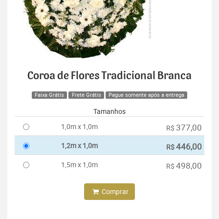
Coroa de Flores Tradicional Branca
Faixa Grátis
Frete Grátis
Pague somente após a entrega
Tamanhos
1,0m x 1,0m
377,00
R$
1,2m x 1,0m
446,00
R$
1,5m x 1,0m
498,00
R$
Comprar