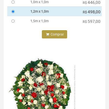
1,0m x 1,0m
446,00
R$
1,2m x 1,0m
498,00
R$
1,5m x 1,0m
597,00
R$
Comprar