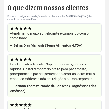
O que dizem nossos clientes
Destacamos algumas avaliações reais de clientes sobre
Best Homenagens
. (não
específicas deste cemitério).
★★★★★
Atendimento muito ágil, eficiente e cumprindo com o
combinado.
—
Selma Dias Maniusis (Seara Alimentos - LTDA)
★★★★★
Excelente atendimento! Super atenciosos, práticos e
rápidos. Gostei também do prazo para pagamento,
principalmente por ser posterior ao ocorrido, achei muito
empático e diferenciado em relação a outras empresas.
—
Fabiana Thomaz Paixão da Fonseca (Diagnósticos das
Américas)
★★★★★