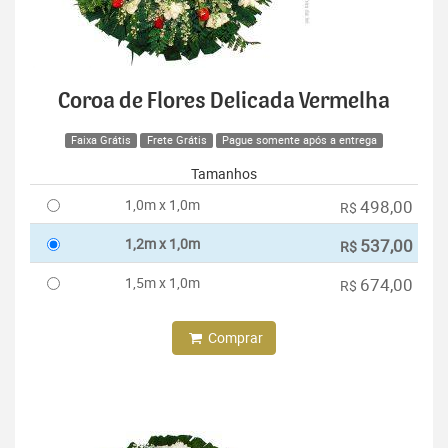
Coroa de Flores Delicada Vermelha
Faixa Grátis
Frete Grátis
Pague somente após a entrega
Tamanhos
1,0m x 1,0m
498,00
R$
1,2m x 1,0m
537,00
R$
1,5m x 1,0m
674,00
R$
Comprar