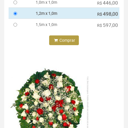
1,0m x 1,0m
446,00
R$
1,2m x 1,0m
498,00
R$
1,5m x 1,0m
597,00
R$
Comprar