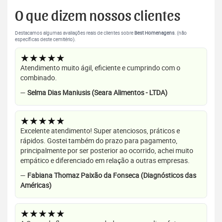
O que dizem nossos clientes
Destacamos algumas avaliações reais de clientes sobre
Best Homenagens
. (não
específicas deste cemitério).
★★★★★
Atendimento muito ágil, eficiente e cumprindo com o
combinado.
—
Selma Dias Maniusis (Seara Alimentos - LTDA)
★★★★★
Excelente atendimento! Super atenciosos, práticos e
rápidos. Gostei também do prazo para pagamento,
principalmente por ser posterior ao ocorrido, achei muito
empático e diferenciado em relação a outras empresas.
—
Fabiana Thomaz Paixão da Fonseca (Diagnósticos das
Américas)
★★★★★