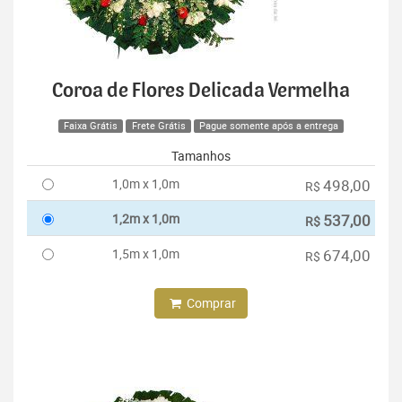
Coroa de Flores Delicada Vermelha
Faixa Grátis
Frete Grátis
Pague somente após a entrega
Tamanhos
1,0m x 1,0m
498,00
R$
1,2m x 1,0m
537,00
R$
1,5m x 1,0m
674,00
R$
Comprar