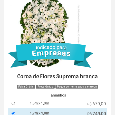
Coroa de Flores Suprema branca
Faixa Grátis
Frete Grátis
Pague somente após a entrega
Tamanhos
1,5m x 1,0m
679,00
R$
1,7m x 1,0m
749,00
R$