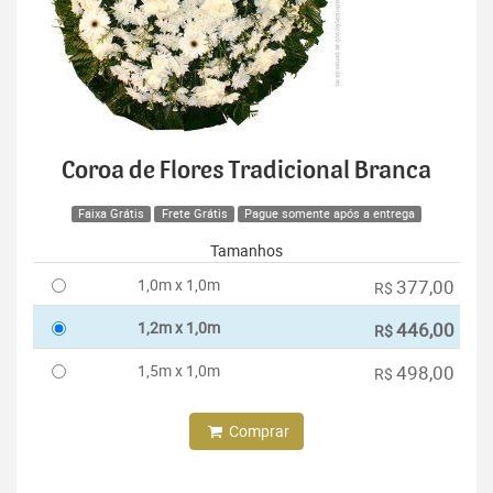
Coroa de Flores Tradicional Branca
Faixa Grátis
Frete Grátis
Pague somente após a entrega
Tamanhos
1,0m x 1,0m
377,00
R$
1,2m x 1,0m
446,00
R$
1,5m x 1,0m
498,00
R$
Comprar