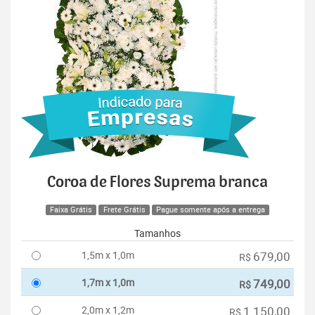
Coroa de Flores Suprema branca
Faixa Grátis
Frete Grátis
Pague somente após a entrega
Tamanhos
1,5m x 1,0m
679,00
R$
1,7m x 1,0m
749,00
R$
2,0m x 1,2m
1.150,00
R$