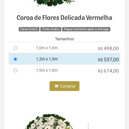
Coroa de Flores Delicada Vermelha
Faixa Grátis
Frete Grátis
Pague somente após a entrega
Tamanhos
1,0m x 1,0m
498,00
R$
1,2m x 1,0m
537,00
R$
1,5m x 1,0m
674,00
R$
Comprar