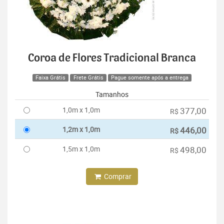
Coroa de Flores Tradicional Branca
Faixa Grátis
Frete Grátis
Pague somente após a entrega
Tamanhos
1,0m x 1,0m
377,00
R$
1,2m x 1,0m
446,00
R$
1,5m x 1,0m
498,00
R$
Comprar