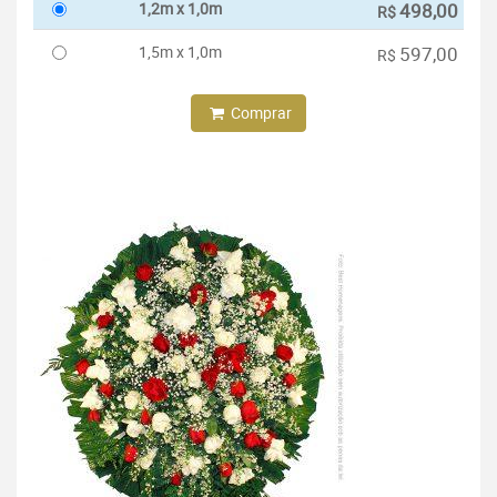
1,2m x 1,0m
498,00
R$
1,5m x 1,0m
597,00
R$
Comprar