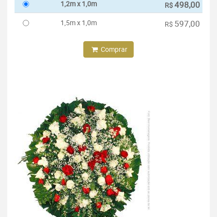
1,2m x 1,0m
498,00
R$
1,5m x 1,0m
597,00
R$
Comprar