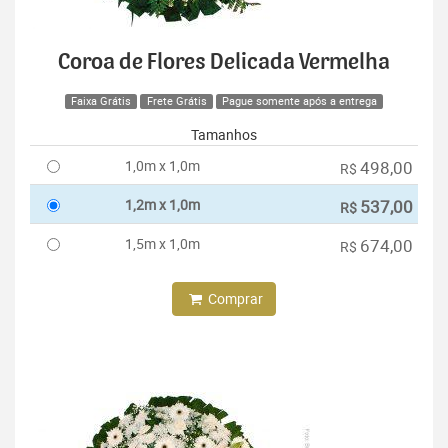
Coroa de Flores Delicada Vermelha
Faixa Grátis
Frete Grátis
Pague somente após a entrega
Tamanhos
1,0m x 1,0m
498,00
R$
1,2m x 1,0m
537,00
R$
1,5m x 1,0m
674,00
R$
Comprar