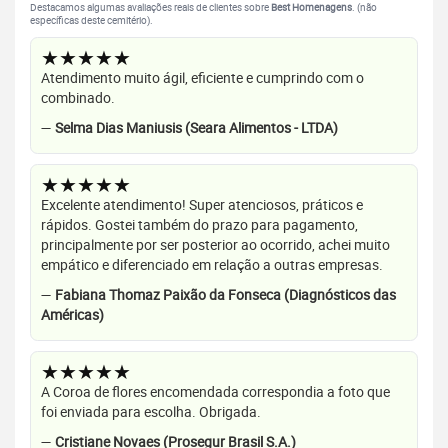
Destacamos algumas avaliações reais de clientes sobre
Best Homenagens
. (não
específicas deste cemitério).
★★★★★
Atendimento muito ágil, eficiente e cumprindo com o
combinado.
—
Selma Dias Maniusis (Seara Alimentos - LTDA)
★★★★★
Excelente atendimento! Super atenciosos, práticos e
rápidos. Gostei também do prazo para pagamento,
principalmente por ser posterior ao ocorrido, achei muito
empático e diferenciado em relação a outras empresas.
—
Fabiana Thomaz Paixão da Fonseca (Diagnósticos das
Américas)
★★★★★
A Coroa de flores encomendada correspondia a foto que
foi enviada para escolha. Obrigada.
—
Cristiane Novaes (Prosegur Brasil S.A.)