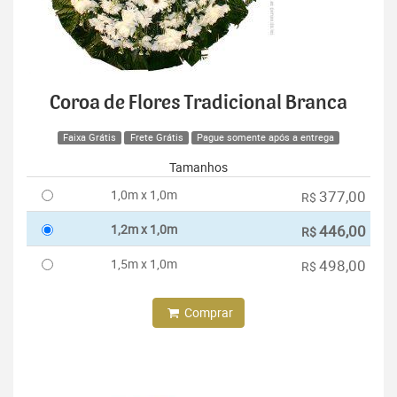
Coroa de Flores Tradicional Branca
Faixa Grátis
Frete Grátis
Pague somente após a entrega
Tamanhos
1,0m x 1,0m
377,00
R$
1,2m x 1,0m
446,00
R$
1,5m x 1,0m
498,00
R$
Comprar