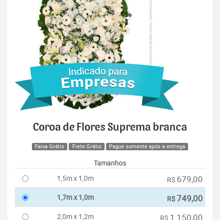
Coroa de Flores Suprema branca
Faixa Grátis
Frete Grátis
Pague somente após a entrega
Tamanhos
1,5m x 1,0m
679,00
R$
1,7m x 1,0m
749,00
R$
2,0m x 1,2m
1.150,00
R$