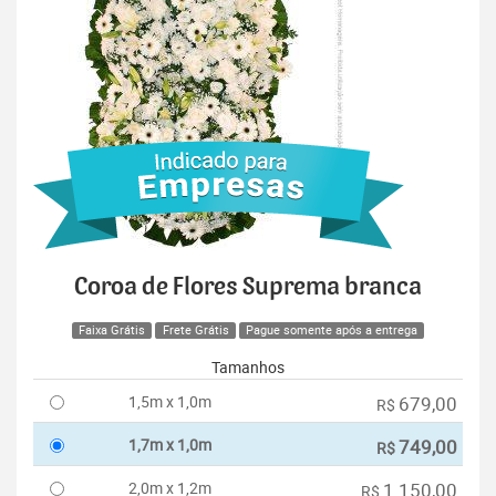
Coroa de Flores Suprema branca
Faixa Grátis
Frete Grátis
Pague somente após a entrega
Tamanhos
1,5m x 1,0m
679,00
R$
1,7m x 1,0m
749,00
R$
2,0m x 1,2m
1.150,00
R$