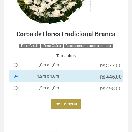
Coroa de Flores Tradicional Branca
Faixa Grátis
Frete Grátis
Pague somente após a entrega
Tamanhos
1,0m x 1,0m
377,00
R$
1,2m x 1,0m
446,00
R$
1,5m x 1,0m
498,00
R$
Comprar