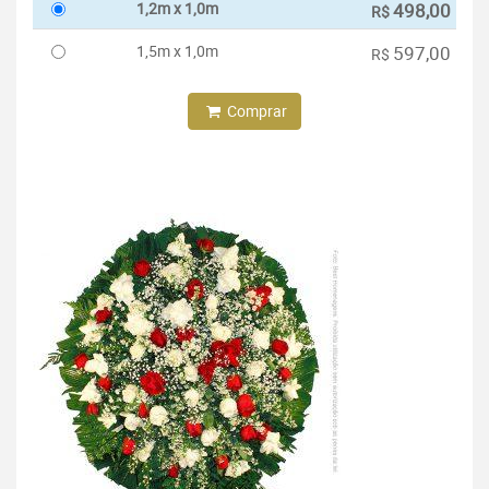
1,2m x 1,0m
498,00
R$
1,5m x 1,0m
597,00
R$
Comprar