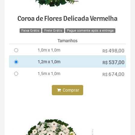
Coroa de Flores Delicada Vermelha
Faixa Grátis
Frete Grátis
Pague somente após a entrega
Tamanhos
1,0m x 1,0m
498,00
R$
1,2m x 1,0m
537,00
R$
1,5m x 1,0m
674,00
R$
Comprar