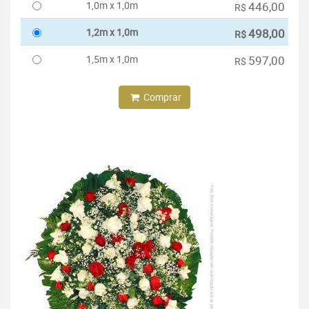
1,0m x 1,0m
446,00
R$
1,2m x 1,0m
498,00
R$
1,5m x 1,0m
597,00
R$
Comprar