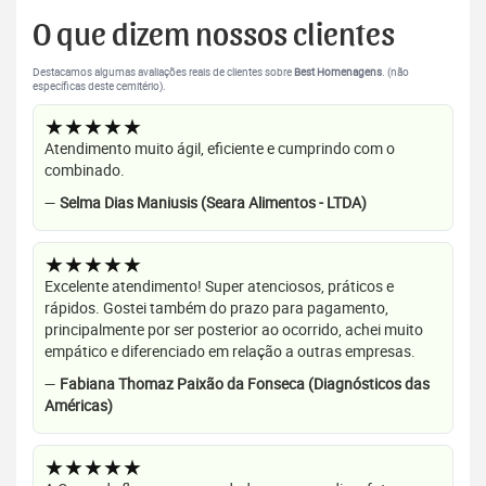
O que dizem nossos clientes
Destacamos algumas avaliações reais de clientes sobre
Best Homenagens
. (não
específicas deste cemitério).
★★★★★
Atendimento muito ágil, eficiente e cumprindo com o
combinado.
—
Selma Dias Maniusis (Seara Alimentos - LTDA)
★★★★★
Excelente atendimento! Super atenciosos, práticos e
rápidos. Gostei também do prazo para pagamento,
principalmente por ser posterior ao ocorrido, achei muito
empático e diferenciado em relação a outras empresas.
—
Fabiana Thomaz Paixão da Fonseca (Diagnósticos das
Américas)
★★★★★