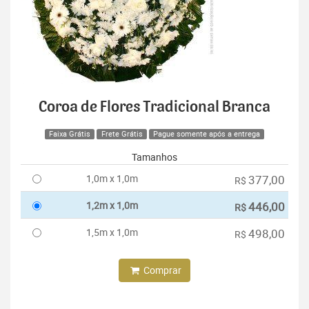
Coroa de Flores Tradicional Branca
Faixa Grátis
Frete Grátis
Pague somente após a entrega
Tamanhos
1,0m x 1,0m
377,00
R$
1,2m x 1,0m
446,00
R$
1,5m x 1,0m
498,00
R$
Comprar