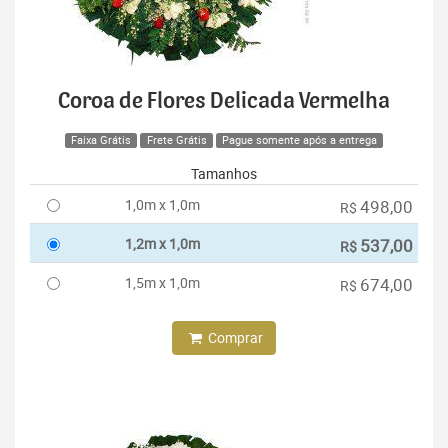
Coroa de Flores Delicada Vermelha
Faixa Grátis
Frete Grátis
Pague somente após a entrega
Tamanhos
1,0m x 1,0m
498,00
R$
1,2m x 1,0m
537,00
R$
1,5m x 1,0m
674,00
R$
Comprar