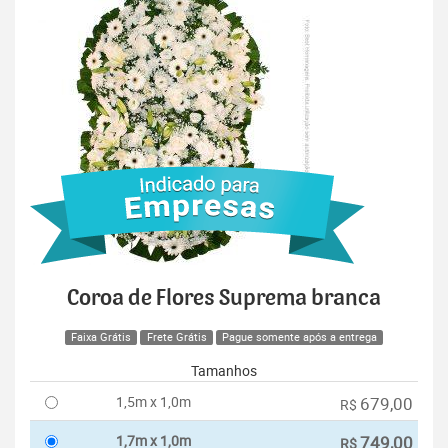
Coroa de Flores Suprema branca
Faixa Grátis
Frete Grátis
Pague somente após a entrega
Tamanhos
1,5m x 1,0m
679,00
R$
1,7m x 1,0m
749,00
R$