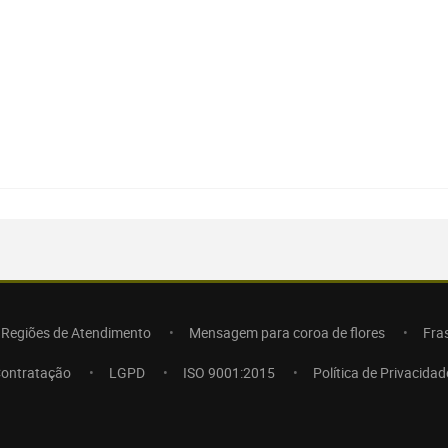
Regiões de Atendimento
Mensagem para coroa de flores
Fra
Contratação
LGPD
ISO 9001:2015
Política de Privacidad