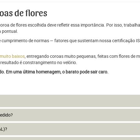
oas de flores
oroa de flores escolhida deve refletir essa importância. Por isso, trabal
 pontual.
e cumprimento de normas — fatores que sustentam nossa certificação ISO
 muito baixos
, entregando coroas muito pequenas, feitas com flores de má
resultado é constrangimento no velório.
ado. Em uma última homenagem, o barato pode sair caro.
pedido?
AL)?