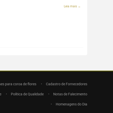
Leia mais →
ses para coroa de flores
Cadastro de Fornecedores
e
Política de Qualidade
Notas de Falecimento
Homenagens do Dia