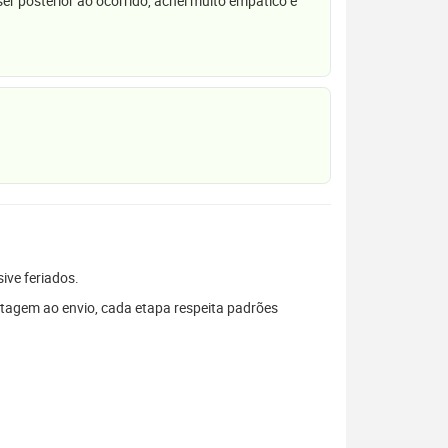
r posterior ao ocorrido, achei muito empático e
sive feriados.
tagem ao envio, cada etapa respeita padrões