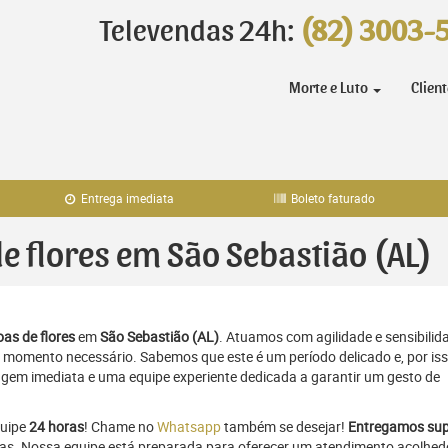
Televendas 24h:
(82) 3003-
Morte e Luto
Clien
Entrega imediata
Boleto faturado
de flores em São Sebastião (AL)
as de flores
em
São Sebastião (AL)
. Atuamos com agilidade e sensibilid
momento necessário. Sabemos que este é um período delicado e, por iss
gem imediata e uma equipe experiente dedicada a garantir um gesto de
quipe
24 horas
! Chame no
Whatsapp
também se desejar!
Entregamos sup
ras. Nossa equipe está preparada para oferecer um atendimento acolhed