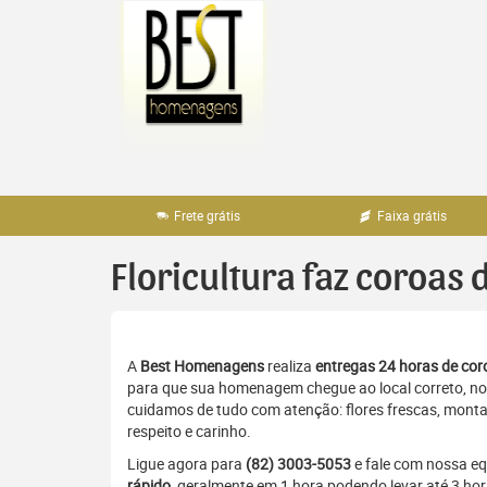
Pular
para
o
conteúdo
Frete grátis
Faixa grátis
Floricultura faz coroas 
A
Best Homenagens
realiza
entregas 24 horas de coro
para que sua homenagem chegue ao local correto, no 
cuidamos de tudo com atenção: flores frescas, monta
respeito e carinho.
Ligue agora para
(82) 3003-5053
e fale com nossa e
rápido
, geralmente em 1 hora podendo levar até 3 ho