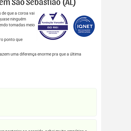
 em São Sebastião (AL)
 de que a coroa vai
 quase ninguém
 sendo tomadas meio
tro ponto que
s fazem uma diferença enorme pra que a última