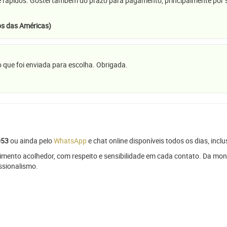
e rápidos. Gostei também do prazo para pagamento, principalmente por se
s das Américas)
 que foi enviada para escolha. Obrigada.
053
ou ainda pelo
WhatsApp
e chat online disponíveis todos os dias, inclu
mento acolhedor, com respeito e sensibilidade em cada contato. Da mon
issionalismo.