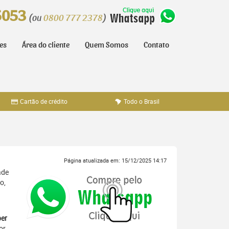
5053
(ou
0800 777 2378
)
tes
Área do cliente
Quem Somos
Contato
Cartão de crédito
Todo o Brasil
Página atualizada em: 15/12/2025 14:17
ade
o,
er
or,