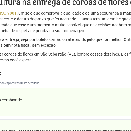
cultura na entrega de coroas de flores
 ISO 9001
, um selo que comprova a qualidade e dá uma segurança a mais
r certo e dentro do prazo que foi acertado. E ainda tem um detalhe que
ntende que esse é um momento muito sensível, que as decisões acabam
aneira de respeitar e priorizar a sua homenagem.
 entrega, seja por boleto, cartão ou até pix, do jeito que for melhor. Ou
s têm nota fiscal, sem exceção.
iar coroas de flores em São Sebastião (AL), lembre desses detalhes. Ele
omo você espera.
s
(não específicas deste cemitério).
 o combinado.