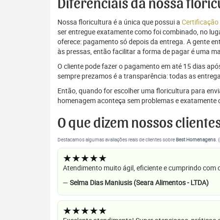
Diferenciais da nossa flori
Nossa floricultura é a única que possui a
Certificação
ser entregue exatamente como foi combinado, no luga
oferece: pagamento só depois da entrega. A gente e
às pressas, então facilitar a forma de pagar é uma m
O cliente pode fazer o pagamento em até 15 dias após a
sempre prezamos é a transparência: todas as entrega
Então, quando for escolher uma floricultura para env
homenagem aconteça sem problemas e exatamente c
O que dizem nossos cliente
Destacamos algumas avaliações reais de clientes sobre
Best Homenagens
. 
★★★★★
Atendimento muito ágil, eficiente e cumprindo com
—
Selma Dias Maniusis (Seara Alimentos - LTDA)
★★★★★