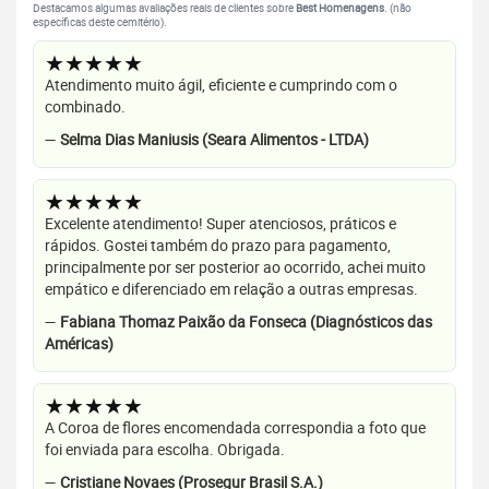
Destacamos algumas avaliações reais de clientes sobre
Best Homenagens
. (não
específicas deste cemitério).
★★★★★
Atendimento muito ágil, eficiente e cumprindo com o
combinado.
—
Selma Dias Maniusis (Seara Alimentos - LTDA)
★★★★★
Excelente atendimento! Super atenciosos, práticos e
rápidos. Gostei também do prazo para pagamento,
principalmente por ser posterior ao ocorrido, achei muito
empático e diferenciado em relação a outras empresas.
—
Fabiana Thomaz Paixão da Fonseca (Diagnósticos das
Américas)
★★★★★
A Coroa de flores encomendada correspondia a foto que
foi enviada para escolha. Obrigada.
—
Cristiane Novaes (Prosegur Brasil S.A.)