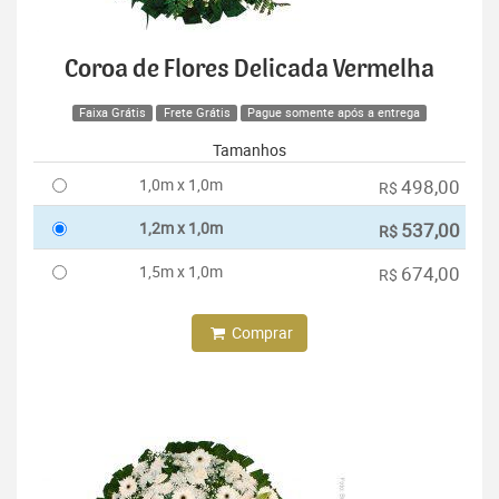
Coroa de Flores Delicada Vermelha
Faixa Grátis
Frete Grátis
Pague somente após a entrega
Tamanhos
1,0m x 1,0m
498,00
R$
1,2m x 1,0m
537,00
R$
1,5m x 1,0m
674,00
R$
Comprar