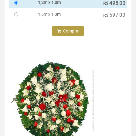
1,2m x 1,0m
498,00
R$
1,5m x 1,0m
597,00
R$
Comprar