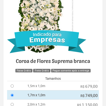
Coroa de Flores Suprema branca
Faixa Grátis
Frete Grátis
Pague somente após a entrega
Tamanhos
1,5m x 1,0m
679,00
R$
1,7m x 1,0m
749,00
R$
2,0m x 1,2m
1.150,00
R$