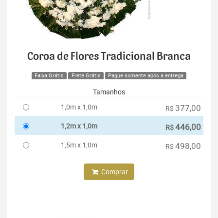
Coroa de Flores Tradicional Branca
Faixa Grátis
Frete Grátis
Pague somente após a entrega
Tamanhos
1,0m x 1,0m
377,00
R$
1,2m x 1,0m
446,00
R$
1,5m x 1,0m
498,00
R$
Comprar