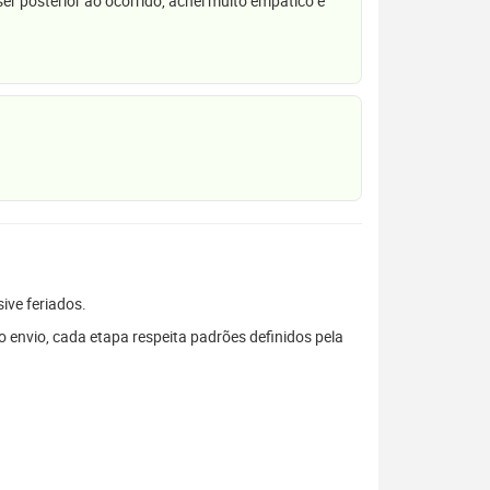
r posterior ao ocorrido, achei muito empático e
sive feriados.
envio, cada etapa respeita padrões definidos pela