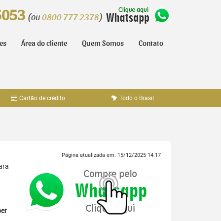
5053
(ou
0800 777 2378
)
tes
Área do cliente
Quem Somos
Contato
Cartão de crédito
Todo o Brasil
Página atualizada em: 15/12/2025 14:17
ara
er