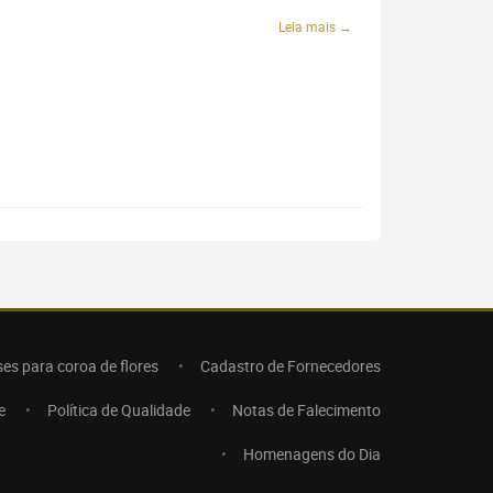
Leia mais →
ses para coroa de flores
Cadastro de Fornecedores
e
Política de Qualidade
Notas de Falecimento
Homenagens do Dia