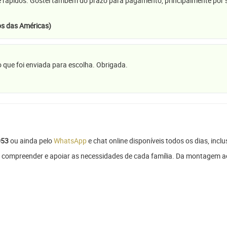
e rápidos. Gostei também do prazo para pagamento, principalmente por se
s das Américas)
 que foi enviada para escolha. Obrigada.
053
ou ainda pelo
WhatsApp
e chat online disponíveis todos os dias, inclu
compreender e apoiar as necessidades de cada família. Da montagem ao 