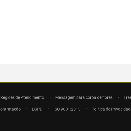
Regiões de Atendimento
Mensagem para coroa de flores
Fra
Contratação
LGPD
ISO 9001:2015
Política de Privacidad