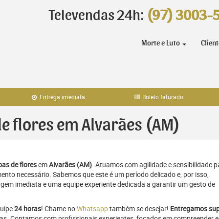
Televendas 24h:
(97) 3003-
Morte e Luto
Clien
Entrega imediata
Boleto faturado
de flores em Alvarães (AM)
as de flores
em
Alvarães (AM)
. Atuamos com agilidade e sensibilidade p
to necessário. Sabemos que este é um período delicado e, por isso,
gem imediata e uma equipe experiente dedicada a garantir um gesto de
quipe
24 horas
! Chame no
Whatsapp
também se desejar!
Entregamos sup
oras. Contamos com profissionais experientes, focados em compreender e