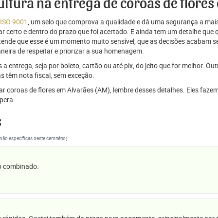
cultura na entrega de coroas de flore
 ISO 9001
, um selo que comprova a qualidade e dá uma segurança a mais
r certo e dentro do prazo que foi acertado. E ainda tem um detalhe que
ntende que esse é um momento muito sensível, que as decisões acabam
aneira de respeitar e priorizar a sua homenagem.
 entrega, seja por boleto, cartão ou até pix, do jeito que for melhor. Ou
s têm nota fiscal, sem exceção.
viar coroas de flores em Alvarães (AM), lembre desses detalhes. Eles f
pera.
s
(não específicas deste cemitério).
 o combinado.