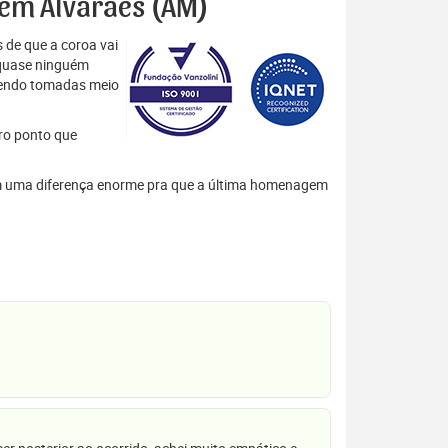
s em Alvarães (AM)
 de que a coroa vai
 quase ninguém
 sendo tomadas meio
tro ponto que
azem uma diferença enorme pra que a última homenagem