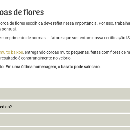
oas de flores
oroa de flores escolhida deve refletir essa importância. Por isso, trabal
 pontual.
e cumprimento de normas — fatores que sustentam nossa certificação ISO
 muito baixos
, entregando coroas muito pequenas, feitas com flores de má
resultado é constrangimento no velório.
ado. Em uma última homenagem, o barato pode sair caro.
pedido?