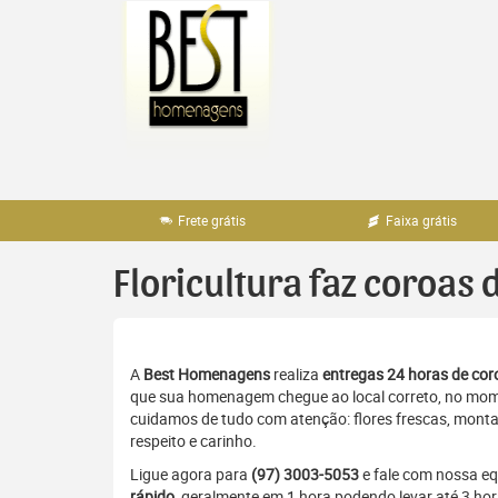
Pular
para
o
conteúdo
Frete grátis
Faixa grátis
Floricultura faz coroas 
A
Best Homenagens
realiza
entregas 24 horas de coro
que sua homenagem chegue ao local correto, no momen
cuidamos de tudo com atenção: flores frescas, monta
respeito e carinho.
Ligue agora para
(97) 3003-5053
e fale com nossa e
rápido
, geralmente em 1 hora podendo levar até 3 h