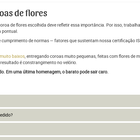
oas de flores
oroa de flores escolhida deve refletir essa importância. Por isso, trabal
 pontual.
e cumprimento de normas — fatores que sustentam nossa certificação ISO
 muito baixos
, entregando coroas muito pequenas, feitas com flores de má
resultado é constrangimento no velório.
ado. Em uma última homenagem, o barato pode sair caro.
pedido?