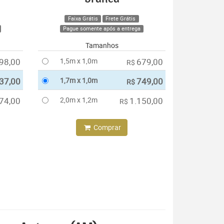
Faixa Grátis
Frete Grátis
Pague somente após a entrega
Tamanhos
98,00
1,5m x 1,0m
679,00
R$
37,00
1,7m x 1,0m
749,00
R$
74,00
2,0m x 1,2m
1.150,00
R$
Comprar