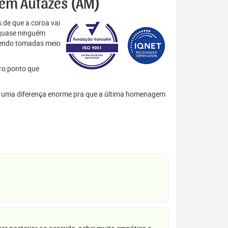
s em Autazes (AM)
 de que a coroa vai
 quase ninguém
 sendo tomadas meio
tro ponto que
zem uma diferença enorme pra que a última homenagem