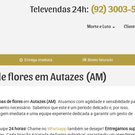
Televendas 24h:
(92) 3003-
Morte e Luto
Clien
Entrega imediata
Boleto faturado
de flores em Autazes (AM)
as de flores
em
Autazes (AM)
. Atuamos com agilidade e sensibilidade p
to necessário. Sabemos que este é um período delicado e, por isso,
gem imediata e uma equipe experiente dedicada a garantir um gesto de
quipe
24 horas
! Chame no
Whatsapp
também se desejar!
Entregamos sup
ras. Cada ligação é tratada de forma individual, garantindo um atendime