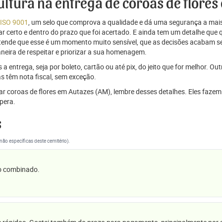
cultura na entrega de coroas de flore
 ISO 9001
, um selo que comprova a qualidade e dá uma segurança a mais
r certo e dentro do prazo que foi acertado. E ainda tem um detalhe que
ntende que esse é um momento muito sensível, que as decisões acabam
aneira de respeitar e priorizar a sua homenagem.
 entrega, seja por boleto, cartão ou até pix, do jeito que for melhor. Ou
s têm nota fiscal, sem exceção.
viar coroas de flores em Autazes (AM), lembre desses detalhes. Eles fa
pera.
s
(não específicas deste cemitério).
 o combinado.