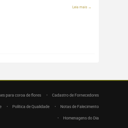
Leia mais →
ses para coroa de flores
Cadastro de Fornecedores
e
Política de Qualidade
Notas de Falecimento
Homenagens do Dia