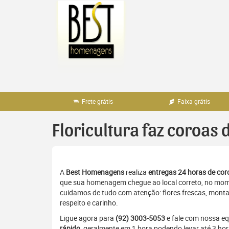
Pular
para
o
conteúdo
Frete grátis
Faixa grátis
Floricultura faz coroas 
A
Best Homenagens
realiza
entregas 24 horas de coro
que sua homenagem chegue ao local correto, no momen
cuidamos de tudo com atenção: flores frescas, monta
respeito e carinho.
Ligue agora para
(92) 3003-5053
e fale com nossa e
rápido
, geralmente em 1 hora podendo levar até 3 ho