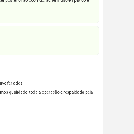
r posterior ao ocorrido, achei muito empático e
sive feriados.
mos qualidade: toda a operação é respaldada pela