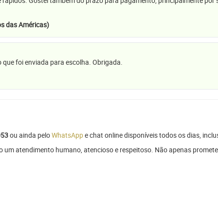
e rápidos. Gostei também do prazo para pagamento, principalmente por se
s das Américas)
 que foi enviada para escolha. Obrigada.
053
ou ainda pelo
WhatsApp
e chat online disponíveis todos os dias, inclu
ndo um atendimento humano, atencioso e respeitoso. Não apenas promete