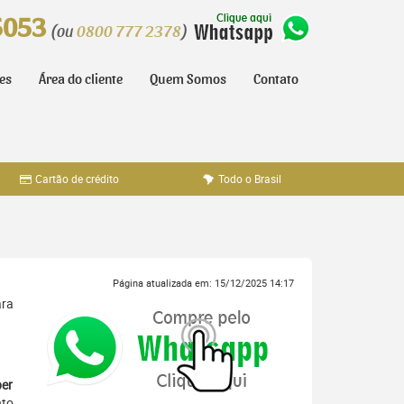
5053
(ou
0800 777 2378
)
tes
Área do cliente
Quem Somos
Contato
Cartão de crédito
Todo o Brasil
Página atualizada em: 15/12/2025 14:17
ara
er
nto