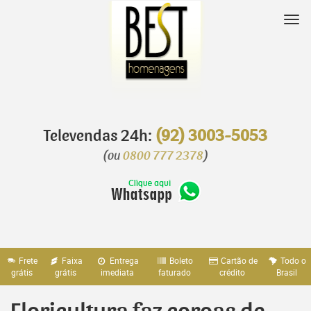
Pular
para
Nav
o
conteúdo
Televendas 24h:
(92) 3003-5053
(ou
0800 777 2378
)
Frete
Faixa
Entrega
Boleto
Cartão de
Todo o
grátis
grátis
imediata
faturado
crédito
Brasil