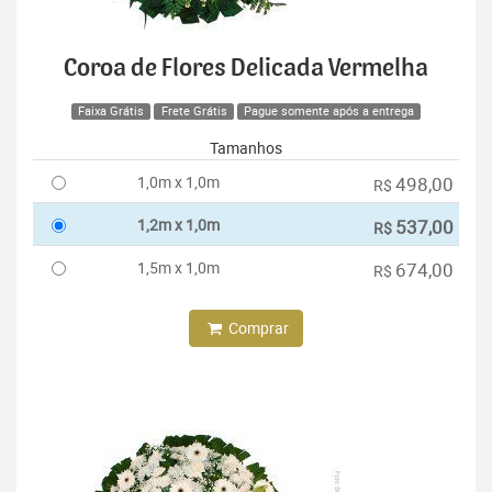
Coroa de Flores Delicada Vermelha
Faixa Grátis
Frete Grátis
Pague somente após a entrega
Tamanhos
1,0m x 1,0m
498,00
R$
1,2m x 1,0m
537,00
R$
1,5m x 1,0m
674,00
R$
Comprar