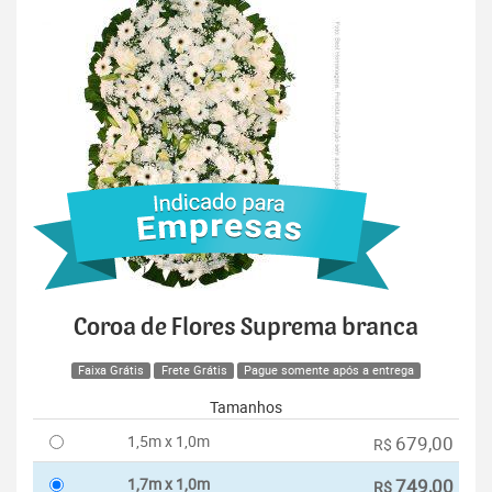
Coroa de Flores Suprema branca
Faixa Grátis
Frete Grátis
Pague somente após a entrega
Tamanhos
1,5m x 1,0m
679,00
R$
1,7m x 1,0m
749,00
R$