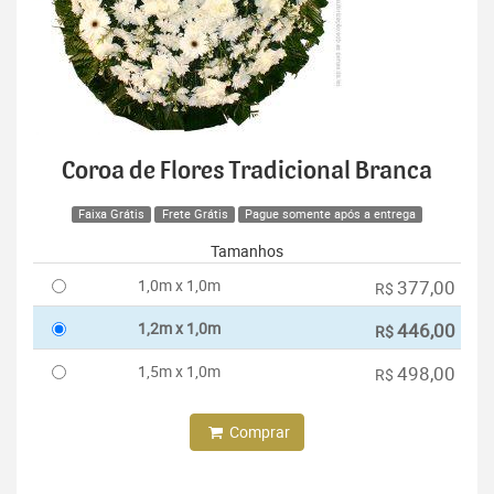
Coroa de Flores Tradicional Branca
Faixa Grátis
Frete Grátis
Pague somente após a entrega
Tamanhos
1,0m x 1,0m
377,00
R$
1,2m x 1,0m
446,00
R$
1,5m x 1,0m
498,00
R$
Comprar