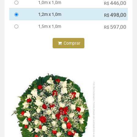
1,0m x 1,0m
446,00
R$
1,2m x 1,0m
498,00
R$
1,5m x 1,0m
597,00
R$
Comprar