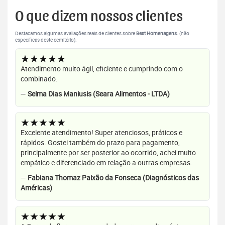
O que dizem nossos clientes
Destacamos algumas avaliações reais de clientes sobre
Best Homenagens
. (não
específicas deste cemitério).
★★★★★
Atendimento muito ágil, eficiente e cumprindo com o
combinado.
—
Selma Dias Maniusis (Seara Alimentos - LTDA)
★★★★★
Excelente atendimento! Super atenciosos, práticos e
rápidos. Gostei também do prazo para pagamento,
principalmente por ser posterior ao ocorrido, achei muito
empático e diferenciado em relação a outras empresas.
—
Fabiana Thomaz Paixão da Fonseca (Diagnósticos das
Américas)
★★★★★