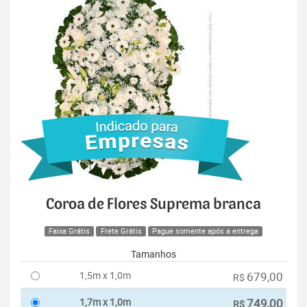
Coroa de Flores Suprema branca
Faixa Grátis
Frete Grátis
Pague somente após a entrega
Tamanhos
1,5m x 1,0m
679,00
R$
1,7m x 1,0m
749,00
R$