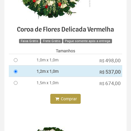
Coroa de Flores Delicada Vermelha
Faixa Grátis
Frete Grátis
Pague somente após a entrega
Tamanhos
1,0m x 1,0m
498,00
R$
1,2m x 1,0m
537,00
R$
1,5m x 1,0m
674,00
R$
Comprar