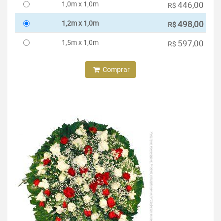
1,0m x 1,0m
446,00
R$
1,2m x 1,0m
498,00
R$
1,5m x 1,0m
597,00
R$
Comprar