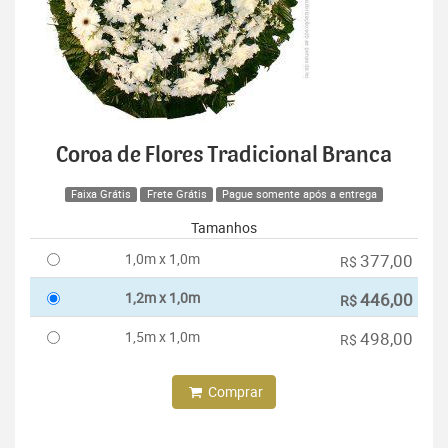
Coroa de Flores Tradicional Branca
Faixa Grátis
Frete Grátis
Pague somente após a entrega
Tamanhos
1,0m x 1,0m
377,00
R$
1,2m x 1,0m
446,00
R$
1,5m x 1,0m
498,00
R$
Comprar