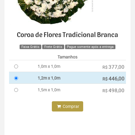
Coroa de Flores Tradicional Branca
Faixa Grátis
Frete Grátis
Pague somente após a entrega
Tamanhos
1,0m x 1,0m
377,00
R$
1,2m x 1,0m
446,00
R$
1,5m x 1,0m
498,00
R$
Comprar