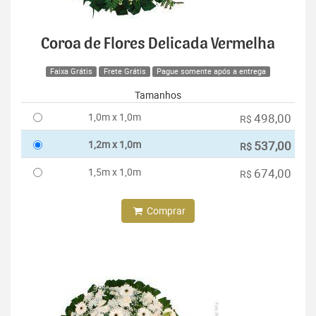
Coroa de Flores Delicada Vermelha
Faixa Grátis
Frete Grátis
Pague somente após a entrega
Tamanhos
1,0m x 1,0m
498,00
R$
1,2m x 1,0m
537,00
R$
1,5m x 1,0m
674,00
R$
Comprar