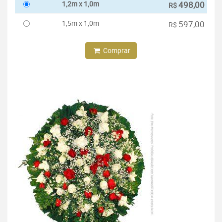
1,2m x 1,0m
498,00
R$
1,5m x 1,0m
597,00
R$
Comprar