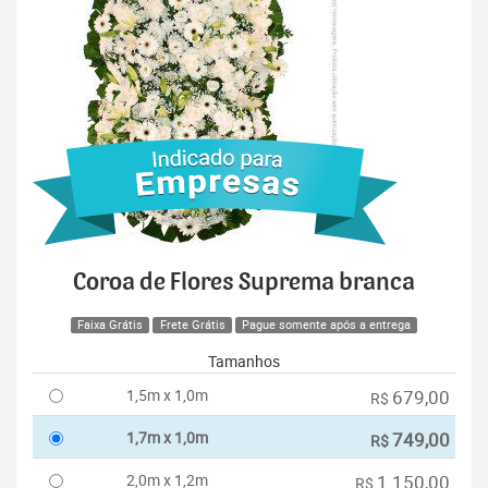
Coroa de Flores Suprema branca
Faixa Grátis
Frete Grátis
Pague somente após a entrega
Tamanhos
1,5m x 1,0m
679,00
R$
1,7m x 1,0m
749,00
R$
2,0m x 1,2m
1.150,00
R$