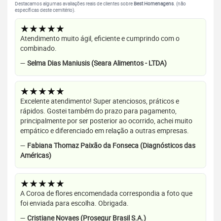
Destacamos algumas avaliações reais de clientes sobre
Best Homenagens
. (não
específicas deste cemitério).
★★★★★
Atendimento muito ágil, eficiente e cumprindo com o
combinado.
—
Selma Dias Maniusis (Seara Alimentos - LTDA)
★★★★★
Excelente atendimento! Super atenciosos, práticos e
rápidos. Gostei também do prazo para pagamento,
principalmente por ser posterior ao ocorrido, achei muito
empático e diferenciado em relação a outras empresas.
—
Fabiana Thomaz Paixão da Fonseca (Diagnósticos das
Américas)
★★★★★
A Coroa de flores encomendada correspondia a foto que
foi enviada para escolha. Obrigada.
—
Cristiane Novaes (Prosegur Brasil S.A.)