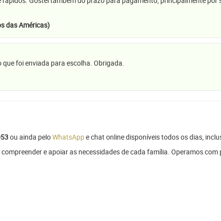
e rápidos. Gostei também do prazo para pagamento, principalmente por se
s das Américas)
 que foi enviada para escolha. Obrigada.
053
ou ainda pelo
WhatsApp
e chat online disponíveis todos os dias, inclu
 compreender e apoiar as necessidades de cada família. Operamos com 