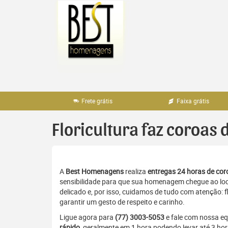
Pular
para
o
conteúdo
Frete grátis
Faixa grátis
Floricultura faz coroas 
A
Best Homenagens
realiza
entregas 24 horas de coro
sensibilidade para que sua homenagem chegue ao loc
delicado e, por isso, cuidamos de tudo com atenção: 
garantir um gesto de respeito e carinho.
Ligue agora para
(77) 3003-5053
e fale com nossa e
rápido
, geralmente em 1 hora podendo levar até 3 h