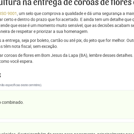
cultura na entrega de coroas de flore
 ISO 9001
, um selo que comprova a qualidade e dá uma segurança a mais
r certo e dentro do prazo que foi acertado. E ainda tem um detalhe que
ntende que esse é um momento muito sensível, que as decisões acabam
aneira de respeitar e priorizar a sua homenagem.
 entrega, seja por boleto, cartão ou até pix, do jeito que for melhor. Ou
s têm nota fiscal, sem exceção.
iar coroas de flores em Bom Jesus da Lapa (BA), lembre desses detalhes
omo você espera.
s
(não específicas deste cemitério).
 o combinado.