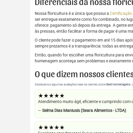
Diferenciais da nossa flori
Nossa floricultura é a única que possui a
Certificação
ser entregue exatamente como foi combinado, no luga
oferece: pagamento só depois da entrega. A gente e
às pressas, então facilitar a forma de pagar é uma m
O cliente pode fazer o pagamento em até 15 dias após a
sempre prezamos é a transparência: todas as entrega
Então, quando for escolher uma floricultura para env
homenagem aconteça sem problemas e exatamente c
O que dizem nossos cliente
Destacamos algumas avaliações reais de clientes sobre
Best Homenagens
. 
★★★★★
Atendimento muito ágil, eficiente e cumprindo com
—
Selma Dias Maniusis (Seara Alimentos - LTDA)
★★★★★