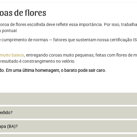
oas de flores
oroa de flores escolhida deve refletir essa importância. Por isso, trabal
 pontual.
e cumprimento de normas — fatores que sustentam nossa certificação ISO
 muito baixos
, entregando coroas muito pequenas, feitas com flores de má
resultado é constrangimento no velório.
ado. Em uma última homenagem, o barato pode sair caro.
pedido?
apa (BA)?