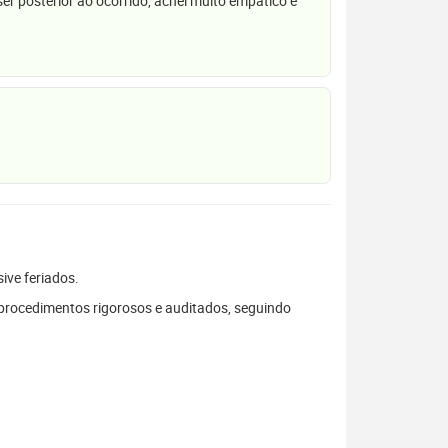
r posterior ao ocorrido, achei muito empático e
sive feriados.
procedimentos rigorosos e auditados, seguindo