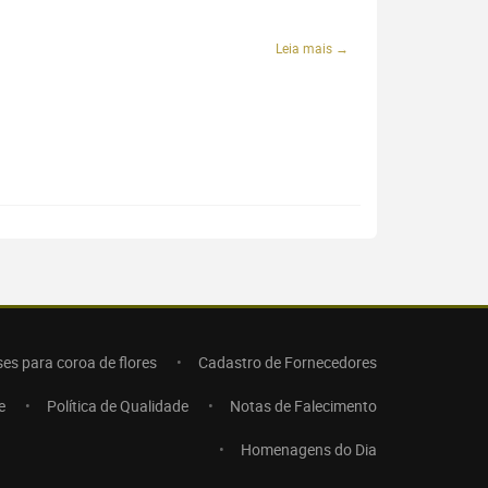
Leia mais →
ses para coroa de flores
Cadastro de Fornecedores
e
Política de Qualidade
Notas de Falecimento
Homenagens do Dia