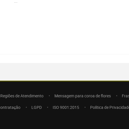
...
Regiões de Atendimento
Mensagem para coroa de flores
Fra
Contratação
LGPD
ISO 9001:2015
Política de Privacidad