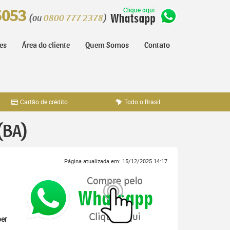
5053
(ou
0800 777 2378
)
tes
Área do cliente
Quem Somos
Contato
Cartão de crédito
Todo o Brasil
(BA)
Página atualizada em: 15/12/2025 14:17
er