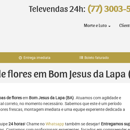
Televendas 24h:
(77) 3003-
Morte e Luto
Clien
Entrega imediata
Boleto faturado
de flores em Bom Jesus da Lapa 
as de flores
em
Bom Jesus da Lapa (BA)
. Atuamos com agilidade e
al correto, no momento necessário. Sabemos que este é um período
flores frescas, montagem imediata e uma equipe experiente dedicada a
quipe
24 horas
! Chame no
Whatsapp
também se desejar!
Entregamos sup
oras. Contamos com profissionais experientes, focados em compreender e