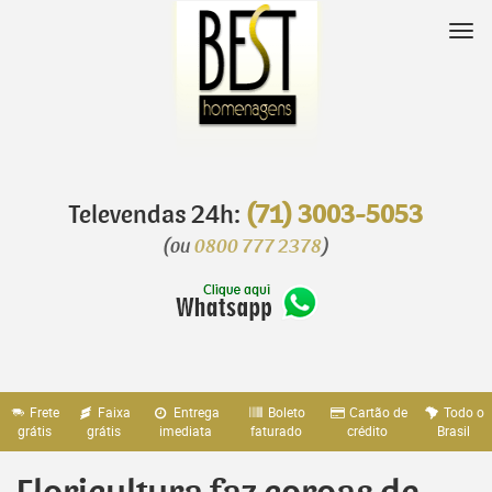
Pular
para
Nav
o
conteúdo
Televendas 24h:
(71) 3003-5053
(ou
0800 777 2378
)
Frete
Faixa
Entrega
Boleto
Cartão de
Todo o
grátis
grátis
imediata
faturado
crédito
Brasil