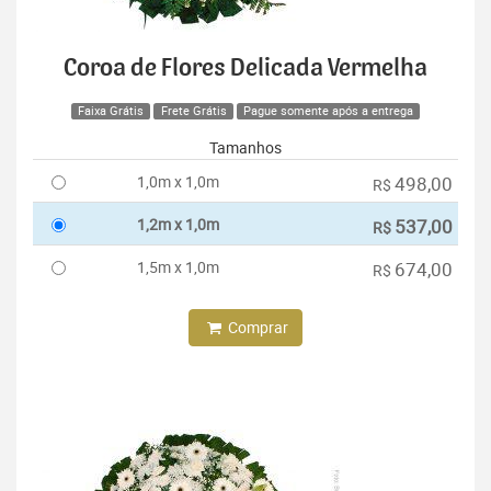
Coroa de Flores Delicada Vermelha
Faixa Grátis
Frete Grátis
Pague somente após a entrega
Tamanhos
1,0m x 1,0m
498,00
R$
1,2m x 1,0m
537,00
R$
1,5m x 1,0m
674,00
R$
Comprar