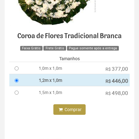
Coroa de Flores Tradicional Branca
Faixa Grátis
Frete Grátis
Pague somente após a entrega
Tamanhos
1,0m x 1,0m
377,00
R$
1,2m x 1,0m
446,00
R$
1,5m x 1,0m
498,00
R$
Comprar