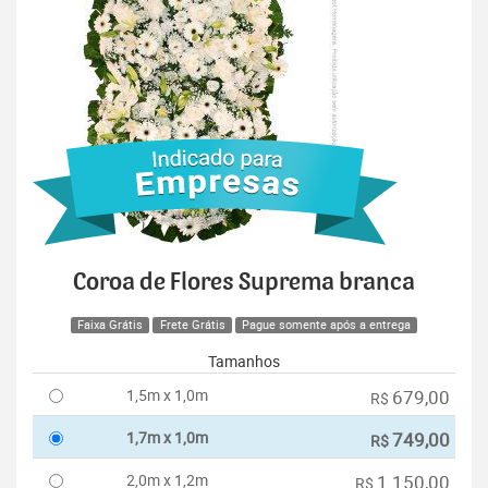
Coroa de Flores Suprema branca
Faixa Grátis
Frete Grátis
Pague somente após a entrega
Tamanhos
1,5m x 1,0m
679,00
R$
1,7m x 1,0m
749,00
R$
2,0m x 1,2m
1.150,00
R$