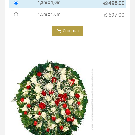
1,2m x 1,0m
498,00
R$
1,5m x 1,0m
597,00
R$
Comprar