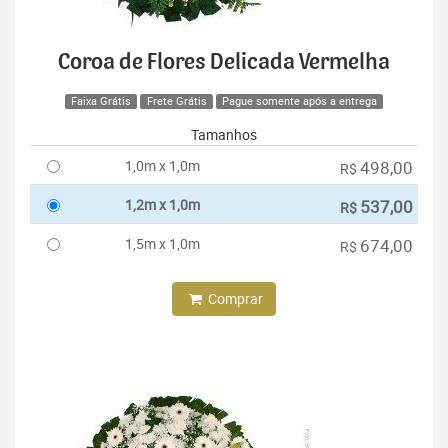
Coroa de Flores Delicada Vermelha
Faixa Grátis
Frete Grátis
Pague somente após a entrega
Tamanhos
1,0m x 1,0m
498,00
R$
1,2m x 1,0m
537,00
R$
1,5m x 1,0m
674,00
R$
Comprar