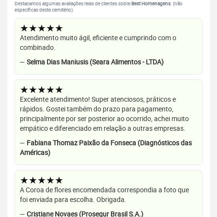
Destacamos algumas avaliações reais de clientes sobre
Best Homenagens
. (não
específicas deste cemitério).
★★★★★
Atendimento muito ágil, eficiente e cumprindo com o
combinado.
—
Selma Dias Maniusis (Seara Alimentos - LTDA)
★★★★★
Excelente atendimento! Super atenciosos, práticos e
rápidos. Gostei também do prazo para pagamento,
principalmente por ser posterior ao ocorrido, achei muito
empático e diferenciado em relação a outras empresas.
—
Fabiana Thomaz Paixão da Fonseca (Diagnósticos das
Américas)
★★★★★
A Coroa de flores encomendada correspondia a foto que
foi enviada para escolha. Obrigada.
—
Cristiane Novaes (Prosegur Brasil S.A.)