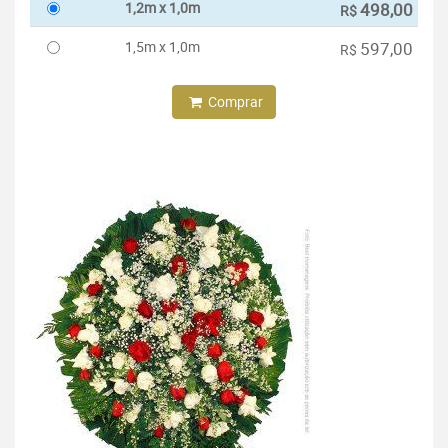
1,2m x 1,0m
498,00
R$
1,5m x 1,0m
597,00
R$
Comprar