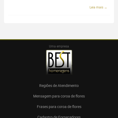
Leia mais →
Uma empresa
Regiões de Atendimento
Mensagem para coroa de flores
Frases para coroa de flores
Cadastro de Fornecedores