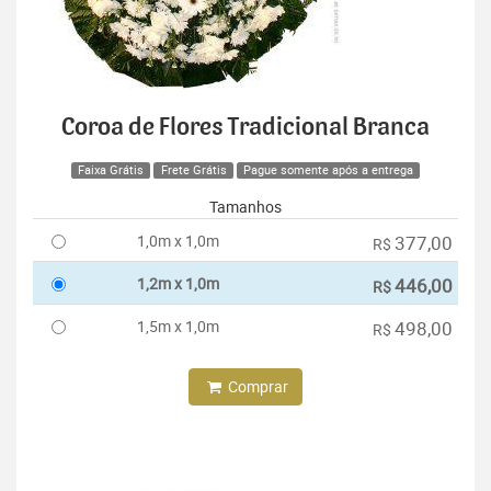
Coroa de Flores Tradicional Branca
Faixa Grátis
Frete Grátis
Pague somente após a entrega
Tamanhos
1,0m x 1,0m
377,00
R$
1,2m x 1,0m
446,00
R$
1,5m x 1,0m
498,00
R$
Comprar