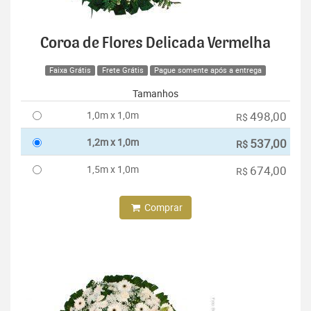
Coroa de Flores Delicada Vermelha
Faixa Grátis
Frete Grátis
Pague somente após a entrega
Tamanhos
1,0m x 1,0m
498,00
R$
1,2m x 1,0m
537,00
R$
1,5m x 1,0m
674,00
R$
Comprar