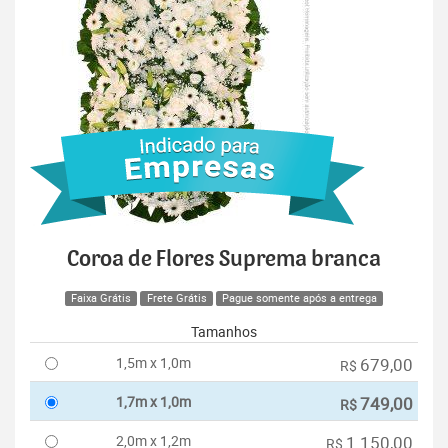
Coroa de Flores Suprema branca
Faixa Grátis
Frete Grátis
Pague somente após a entrega
Tamanhos
1,5m x 1,0m
679,00
R$
1,7m x 1,0m
749,00
R$
2,0m x 1,2m
1.150,00
R$