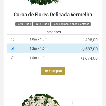
Coroa de Flores Delicada Vermelha
Faixa Grátis
Frete Grátis
Pague somente após a entrega
Tamanhos
1,0m x 1,0m
498,00
R$
1,2m x 1,0m
537,00
R$
1,5m x 1,0m
674,00
R$
Comprar