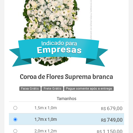
Coroa de Flores Suprema branca
Faixa Grátis
Frete Grátis
Pague somente após a entrega
Tamanhos
1,5m x 1,0m
679,00
R$
1,7m x 1,0m
749,00
R$
2,0m x 1,2m
1.150,00
R$