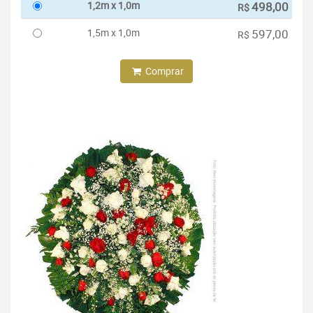
1,2m x 1,0m
498,00
R$
1,5m x 1,0m
597,00
R$
Comprar