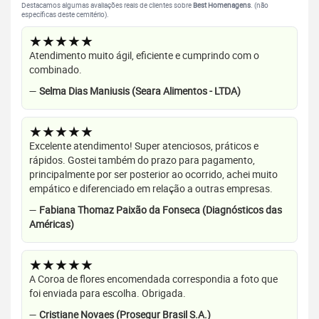
Destacamos algumas avaliações reais de clientes sobre
Best Homenagens
. (não
específicas deste cemitério).
★★★★★
Atendimento muito ágil, eficiente e cumprindo com o
combinado.
—
Selma Dias Maniusis (Seara Alimentos - LTDA)
★★★★★
Excelente atendimento! Super atenciosos, práticos e
rápidos. Gostei também do prazo para pagamento,
principalmente por ser posterior ao ocorrido, achei muito
empático e diferenciado em relação a outras empresas.
—
Fabiana Thomaz Paixão da Fonseca (Diagnósticos das
Américas)
★★★★★
A Coroa de flores encomendada correspondia a foto que
foi enviada para escolha. Obrigada.
—
Cristiane Novaes (Prosegur Brasil S.A.)