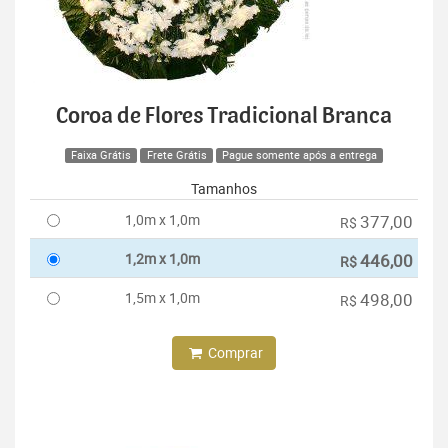
Coroa de Flores Tradicional Branca
Faixa Grátis
Frete Grátis
Pague somente após a entrega
Tamanhos
1,0m x 1,0m
377,00
R$
1,2m x 1,0m
446,00
R$
1,5m x 1,0m
498,00
R$
Comprar