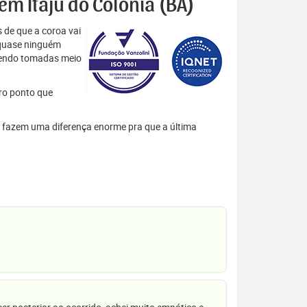
 em Itaju do Colônia (BA)
 de que a coroa vai
 quase ninguém
 sendo tomadas meio
tro ponto que
les fazem uma diferença enorme pra que a última