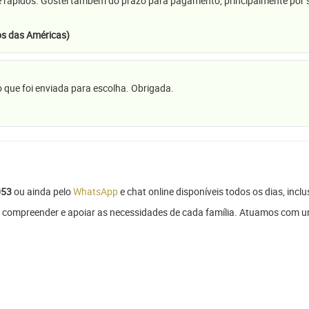
e rápidos. Gostei também do prazo para pagamento, principalmente por se
s das Américas)
 que foi enviada para escolha. Obrigada.
053
ou ainda pelo
WhatsApp
e chat online disponíveis todos os dias, inclu
 compreender e apoiar as necessidades de cada família. Atuamos com um 