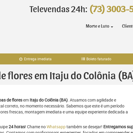
Televendas 24h:
(73) 3003-
Morte e Luto
Clien
Entrega imediata
Boleto faturado
de flores em Itaju do Colônia (BA
as de flores
em
Itaju do Colônia (BA)
. Atuamos com agilidade e
al correto, no momento necessário. Sabemos que este é um período
flores frescas, montagem imediata e uma equipe experiente dedicada a
quipe
24 horas
! Chame no
Whatsapp
também se desejar!
Entregamos sup
oras. Contamos com profissionais experientes, focados em compreender e