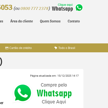
5053
(ou
0800 777 2378
)
tes
Área do cliente
Quem Somos
Contato
Cartão de crédito
Todo o Brasil
)
Página atualizada em: 15/12/2025 14:17
er