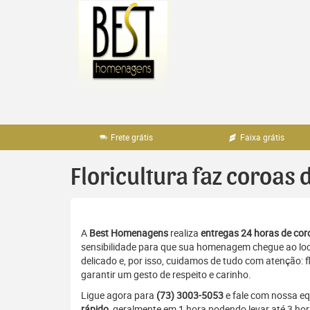
Pular
para
o
conteúdo
Frete grátis
Faixa grátis
Floricultura faz coroas 
A
Best Homenagens
realiza
entregas 24 horas de coro
sensibilidade para que sua homenagem chegue ao loc
delicado e, por isso, cuidamos de tudo com atenção: 
garantir um gesto de respeito e carinho.
Ligue agora para
(73) 3003-5053
e fale com nossa e
rápido
, geralmente em 1 hora podendo levar até 3 h