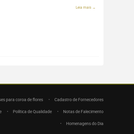
Leia mais →
ses para coroa de flores
Cadastro de Fornecedores
e
Política de Qualidade
Notas de Falecimento
Homenagens do Dia