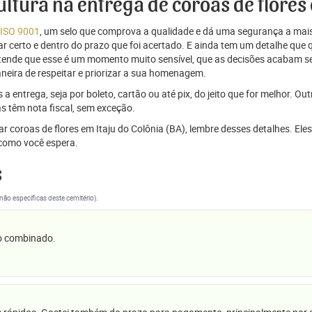
ultura na entrega de coroas de flores
 ISO 9001
, um selo que comprova a qualidade e dá uma segurança a mais
r certo e dentro do prazo que foi acertado. E ainda tem um detalhe que
ntende que esse é um momento muito sensível, que as decisões acabam
aneira de respeitar e priorizar a sua homenagem.
 entrega, seja por boleto, cartão ou até pix, do jeito que for melhor. Ou
s têm nota fiscal, sem exceção.
ar coroas de flores em Itaju do Colônia (BA), lembre desses detalhes. E
omo você espera.
s
(não específicas deste cemitério).
 o combinado.