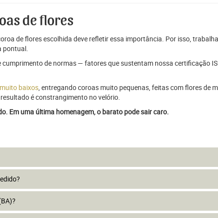
oas de flores
oroa de flores escolhida deve refletir essa importância. Por isso, trabal
 pontual.
e cumprimento de normas — fatores que sustentam nossa certificação ISO
 muito baixos
, entregando coroas muito pequenas, feitas com flores de má
resultado é constrangimento no velório.
ado. Em uma última homenagem, o barato pode sair caro.
pedido?
 (BA)?