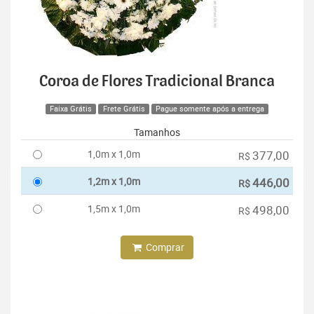
Coroa de Flores Tradicional Branca
Faixa Grátis
Frete Grátis
Pague somente após a entrega
Tamanhos
1,0m x 1,0m
377,00
R$
1,2m x 1,0m
446,00
R$
1,5m x 1,0m
498,00
R$
Comprar