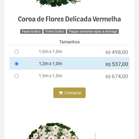
Coroa de Flores Delicada Vermelha
Faixa Grátis
Frete Grátis
Pague somente após a entrega
Tamanhos
1,0m x 1,0m
498,00
R$
1,2m x 1,0m
537,00
R$
1,5m x 1,0m
674,00
R$
Comprar