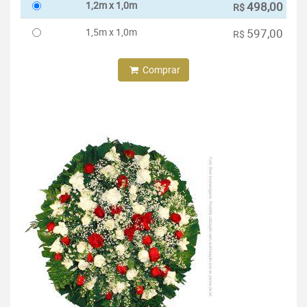
1,2m x 1,0m
498,00
R$
1,5m x 1,0m
597,00
R$
Comprar