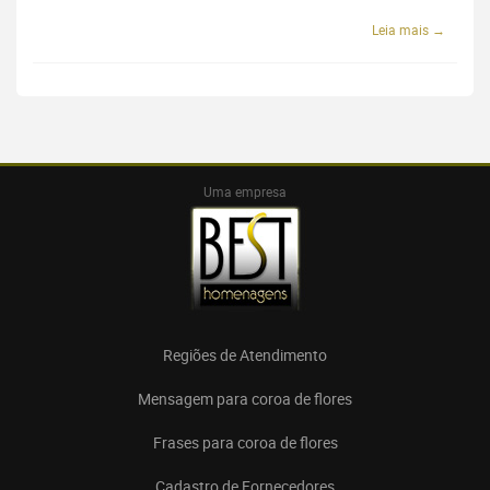
Leia mais →
Uma empresa
Regiões de Atendimento
Mensagem para coroa de flores
Frases para coroa de flores
Cadastro de Fornecedores