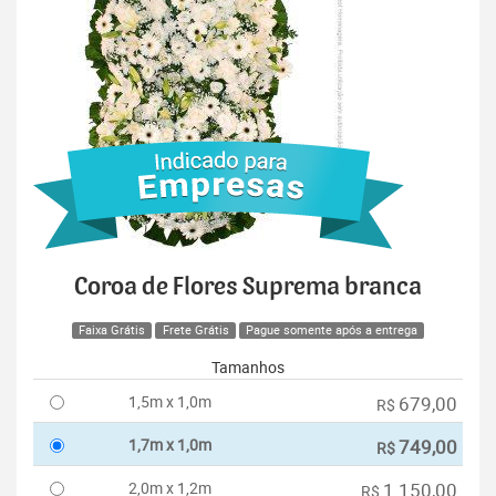
Coroa de Flores Suprema branca
Faixa Grátis
Frete Grátis
Pague somente após a entrega
Tamanhos
1,5m x 1,0m
679,00
R$
1,7m x 1,0m
749,00
R$
2,0m x 1,2m
1.150,00
R$