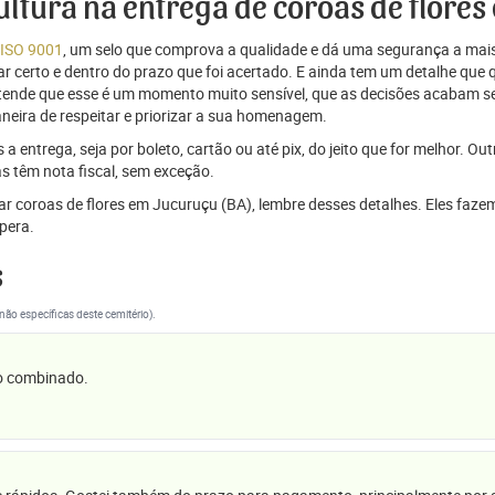
cultura na entrega de coroas de flore
 ISO 9001
, um selo que comprova a qualidade e dá uma segurança a mais
r certo e dentro do prazo que foi acertado. E ainda tem um detalhe que
ntende que esse é um momento muito sensível, que as decisões acabam
aneira de respeitar e priorizar a sua homenagem.
 entrega, seja por boleto, cartão ou até pix, do jeito que for melhor. Ou
s têm nota fiscal, sem exceção.
viar coroas de flores em Jucuruçu (BA), lembre desses detalhes. Eles f
pera.
s
(não específicas deste cemitério).
 o combinado.