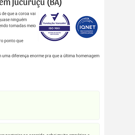
s em Jucuruçu (BA)
 de que a coroa vai
 quase ninguém
 sendo tomadas meio
tro ponto que
azem uma diferença enorme pra que a última homenagem