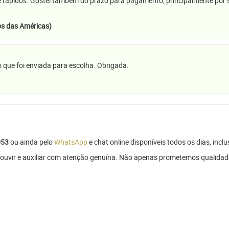
e rápidos. Gostei também do prazo para pagamento, principalmente por se
s das Américas)
 que foi enviada para escolha. Obrigada.
053
ou ainda pelo
WhatsApp
e chat online disponíveis todos os dias, inclu
 ouvir e auxiliar com atenção genuína. Não apenas prometemos qualidade