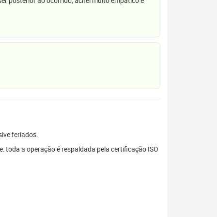
r posterior ao ocorrido, achei muito empático e
sive feriados.
: toda a operação é respaldada pela certificação ISO