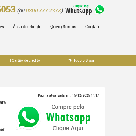
5053
(ou
0800 777 2378
)
tes
Área do cliente
Quem Somos
Contato
Cartão de crédito
Todo o Brasil
Página atualizada em: 15/12/2025 14:17
para
er