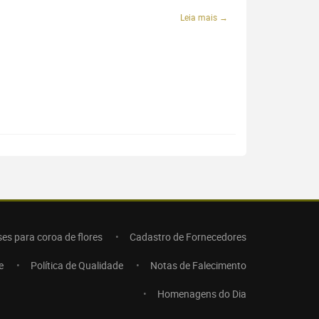
Leia mais →
ses para coroa de flores
Cadastro de Fornecedores
e
Política de Qualidade
Notas de Falecimento
Homenagens do Dia