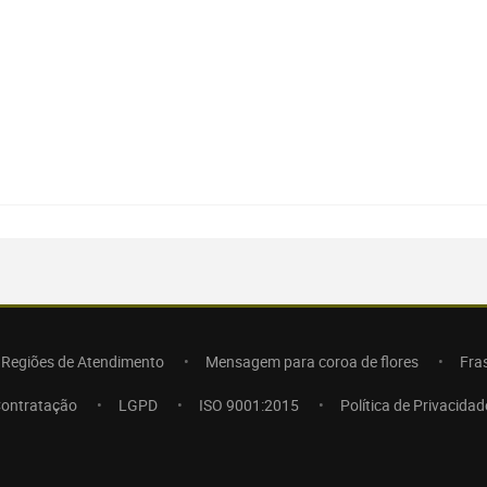
Regiões de Atendimento
Mensagem para coroa de flores
Fra
Contratação
LGPD
ISO 9001:2015
Política de Privacidad