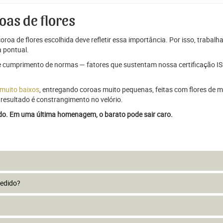
oas de flores
oroa de flores escolhida deve refletir essa importância. Por isso, trabal
 pontual.
e cumprimento de normas — fatores que sustentam nossa certificação ISO
 muito baixos
, entregando coroas muito pequenas, feitas com flores de má
resultado é constrangimento no velório.
ado. Em uma última homenagem, o barato pode sair caro.
pedido?