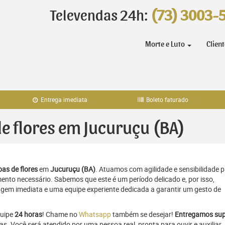
Televendas 24h:
(73) 3003-
Morte e Luto
Clien
Entrega imediata
Boleto faturado
de flores em Jucuruçu (BA)
as de flores
em
Jucuruçu (BA)
. Atuamos com agilidade e sensibilidade 
to necessário. Sabemos que este é um período delicado e, por isso,
gem imediata e uma equipe experiente dedicada a garantir um gesto de
quipe
24 horas
! Chame no
Whatsapp
também se desejar!
Entregamos sup
as. Você será atendido por uma pessoa real, pronta para ouvir e auxiliar