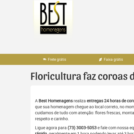
Pular
para
o
conteúdo
Frete grátis
Faixa grátis
Floricultura faz coroas 
A
Best Homenagens
realiza
entregas 24 horas de coro
que sua homenagem chegue ao local correto, no momen
cuidamos de tudo com atenção: flores frescas, monta
respeito e carinho.
Ligue agora para
(73) 3003-5053
e fale com nossa e
rápido
, geralmente em 1 hora podendo levar até 3 hor