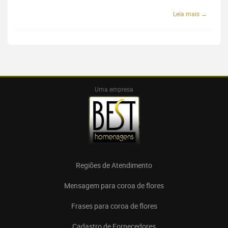
Leia mais →
Uma empresa
Regiões de Atendimento
Mensagem para coroa de flores
Frases para coroa de flores
Cadastro de Fornecedores