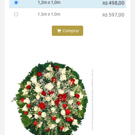
1,2m x 1,0m
498,00
R$
1,5m x 1,0m
597,00
R$
Comprar