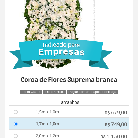
Coroa de Flores Suprema branca
Faixa Grátis
Frete Grátis
Pague somente após a entrega
Tamanhos
1,5m x 1,0m
679,00
R$
1,7m x 1,0m
749,00
R$
2,0m x 1,2m
1.150,00
R$