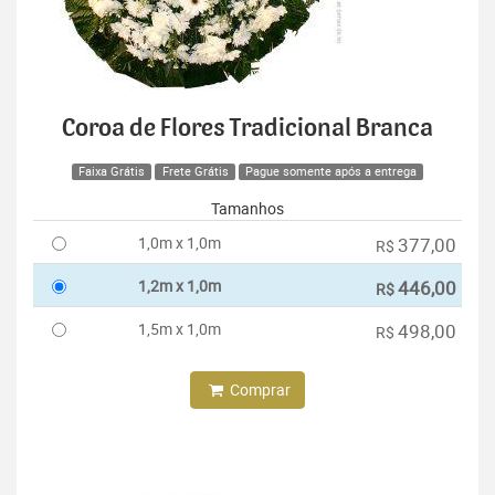
Coroa de Flores Tradicional Branca
Faixa Grátis
Frete Grátis
Pague somente após a entrega
Tamanhos
1,0m x 1,0m
377,00
R$
1,2m x 1,0m
446,00
R$
1,5m x 1,0m
498,00
R$
Comprar