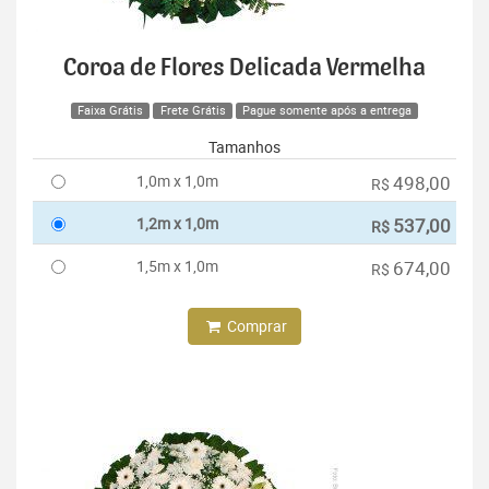
Coroa de Flores Delicada Vermelha
Faixa Grátis
Frete Grátis
Pague somente após a entrega
Tamanhos
1,0m x 1,0m
498,00
R$
1,2m x 1,0m
537,00
R$
1,5m x 1,0m
674,00
R$
Comprar