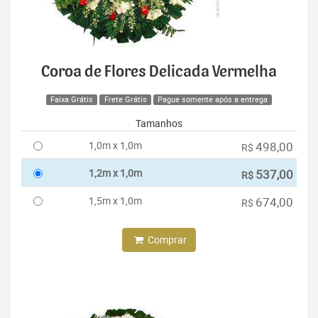
Coroa de Flores Delicada Vermelha
Faixa Grátis
Frete Grátis
Pague somente após a entrega
Tamanhos
1,0m x 1,0m
498,00
R$
1,2m x 1,0m
537,00
R$
1,5m x 1,0m
674,00
R$
Comprar