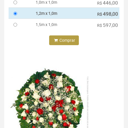
1,0m x 1,0m
446,00
R$
1,2m x 1,0m
498,00
R$
1,5m x 1,0m
597,00
R$
Comprar