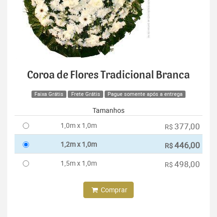
Coroa de Flores Tradicional Branca
Faixa Grátis
Frete Grátis
Pague somente após a entrega
Tamanhos
1,0m x 1,0m
377,00
R$
1,2m x 1,0m
446,00
R$
1,5m x 1,0m
498,00
R$
Comprar