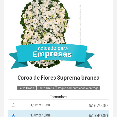
Coroa de Flores Suprema branca
Faixa Grátis
Frete Grátis
Pague somente após a entrega
Tamanhos
1,5m x 1,0m
679,00
R$
1,7m x 1,0m
749,00
R$