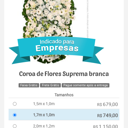
Coroa de Flores Suprema branca
Faixa Grátis
Frete Grátis
Pague somente após a entrega
Tamanhos
1,5m x 1,0m
679,00
R$
1,7m x 1,0m
749,00
R$
2,0m x 1,2m
1.150,00
R$