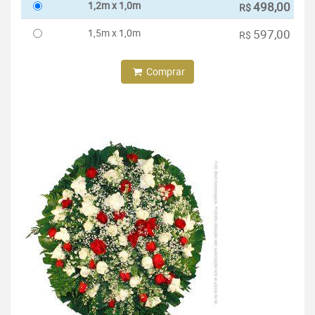
1,2m x 1,0m
498,00
R$
1,5m x 1,0m
597,00
R$
Comprar