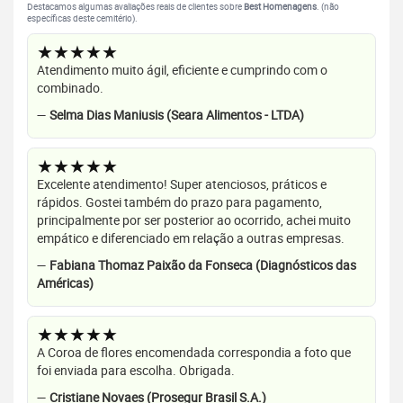
Destacamos algumas avaliações reais de clientes sobre
Best Homenagens
. (não
específicas deste cemitério).
★★★★★
Atendimento muito ágil, eficiente e cumprindo com o
combinado.
—
Selma Dias Maniusis (Seara Alimentos - LTDA)
★★★★★
Excelente atendimento! Super atenciosos, práticos e
rápidos. Gostei também do prazo para pagamento,
principalmente por ser posterior ao ocorrido, achei muito
empático e diferenciado em relação a outras empresas.
—
Fabiana Thomaz Paixão da Fonseca (Diagnósticos das
Américas)
★★★★★
A Coroa de flores encomendada correspondia a foto que
foi enviada para escolha. Obrigada.
—
Cristiane Novaes (Prosegur Brasil S.A.)