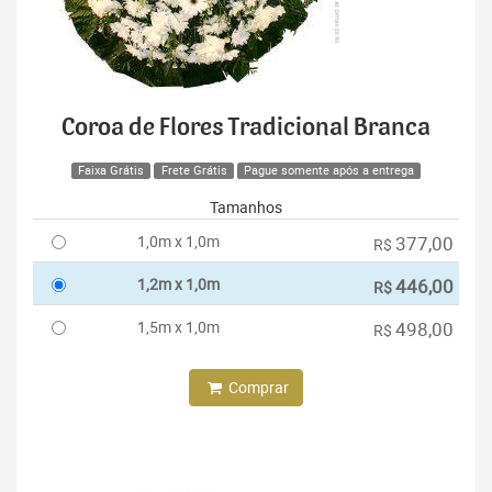
Coroa de Flores Tradicional Branca
Faixa Grátis
Frete Grátis
Pague somente após a entrega
Tamanhos
1,0m x 1,0m
377,00
R$
1,2m x 1,0m
446,00
R$
1,5m x 1,0m
498,00
R$
Comprar