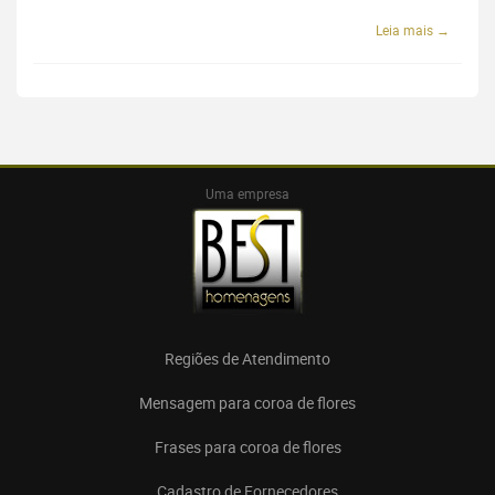
Leia mais →
Uma empresa
Regiões de Atendimento
Mensagem para coroa de flores
Frases para coroa de flores
Cadastro de Fornecedores