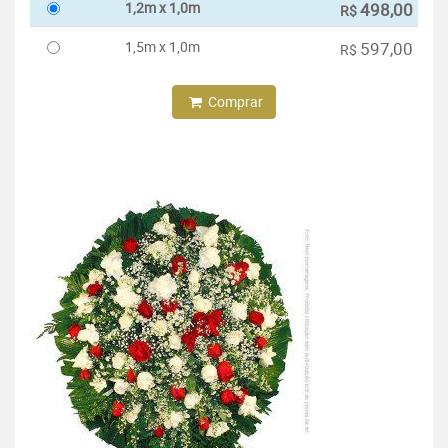
1,2m x 1,0m
498,00
R$
1,5m x 1,0m
597,00
R$
Comprar