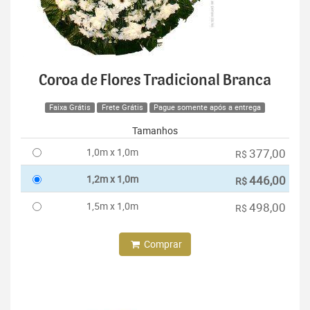
Coroa de Flores Tradicional Branca
Faixa Grátis
Frete Grátis
Pague somente após a entrega
Tamanhos
1,0m x 1,0m
377,00
R$
1,2m x 1,0m
446,00
R$
1,5m x 1,0m
498,00
R$
Comprar