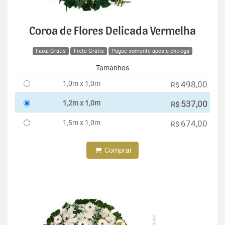
Coroa de Flores Delicada Vermelha
Faixa Grátis
Frete Grátis
Pague somente após a entrega
Tamanhos
1,0m x 1,0m
498,00
R$
1,2m x 1,0m
537,00
R$
1,5m x 1,0m
674,00
R$
Comprar