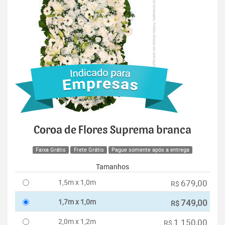
Coroa de Flores Suprema branca
Faixa Grátis
Frete Grátis
Pague somente após a entrega
Tamanhos
1,5m x 1,0m
679,00
R$
1,7m x 1,0m
749,00
R$
2,0m x 1,2m
1.150,00
R$