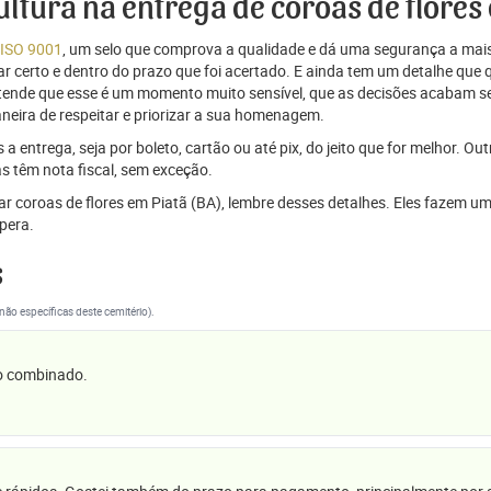
cultura na entrega de coroas de flores
 ISO 9001
, um selo que comprova a qualidade e dá uma segurança a mais
r certo e dentro do prazo que foi acertado. E ainda tem um detalhe que
ntende que esse é um momento muito sensível, que as decisões acabam
aneira de respeitar e priorizar a sua homenagem.
 entrega, seja por boleto, cartão ou até pix, do jeito que for melhor. Ou
s têm nota fiscal, sem exceção.
viar coroas de flores em Piatã (BA), lembre desses detalhes. Eles fazem
pera.
s
(não específicas deste cemitério).
 o combinado.