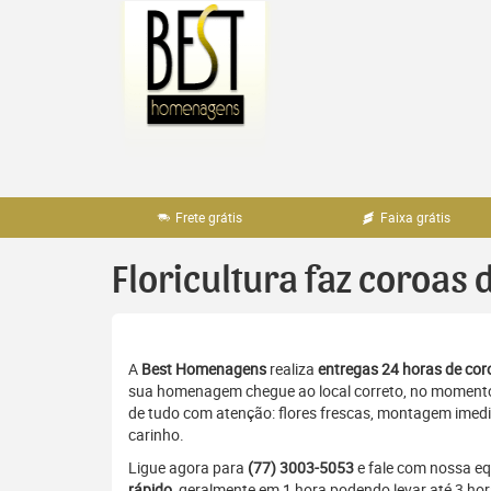
Pular
para
o
conteúdo
Frete grátis
Faixa grátis
Floricultura faz coroas 
A
Best Homenagens
realiza
entregas 24 horas de coro
sua homenagem chegue ao local correto, no momento 
de tudo com atenção: flores frescas, montagem imedia
carinho.
Ligue agora para
(77) 3003-5053
e fale com nossa e
rápido
, geralmente em 1 hora podendo levar até 3 ho