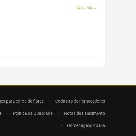
Leia mais →
ses para coroa de flores
Cadastro de Fornecedores
e
Política de Qualidade
Notas de Falecimento
Homenagens do Dia