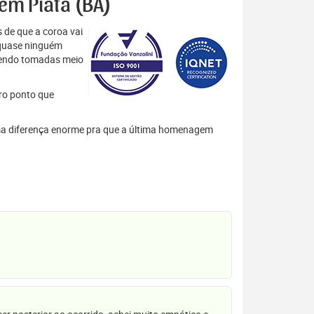
 em Piatã (BA)
 de que a coroa vai
 quase ninguém
 sendo tomadas meio
tro ponto que
 uma diferença enorme pra que a última homenagem