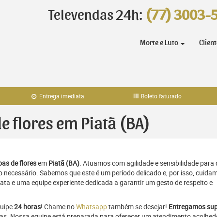
Televendas 24h:
(77) 3003-
Morte e Luto
Clien
Entrega imediata
Boleto faturado
de flores em Piatã (BA)
as de flores
em
Piatã (BA)
. Atuamos com agilidade e sensibilidade para
necessário. Sabemos que este é um período delicado e, por isso, cuida
ta e uma equipe experiente dedicada a garantir um gesto de respeito e
quipe
24 horas
! Chame no
Whatsapp
também se desejar!
Entregamos sup
ras. Nossa equipe está preparada para oferecer um atendimento acolhed