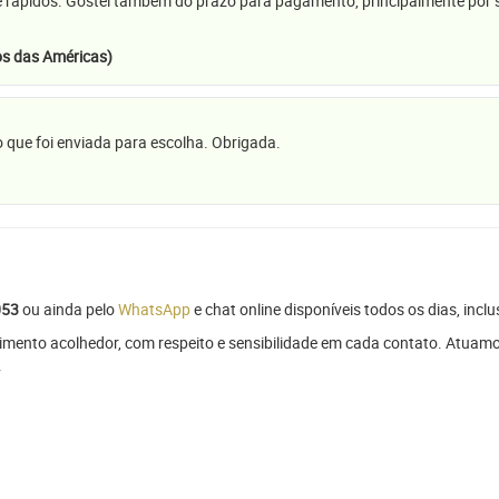
e rápidos. Gostei também do prazo para pagamento, principalmente por se
s das Américas)
 que foi enviada para escolha. Obrigada.
053
ou ainda pelo
WhatsApp
e chat online disponíveis todos os dias, inclu
mento acolhedor, com respeito e sensibilidade em cada contato. Atuamo
.