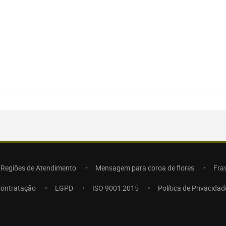
Regiões de Atendimento
Mensagem para coroa de flores
Fra
Contratação
LGPD
ISO 9001:2015
Política de Privacidad