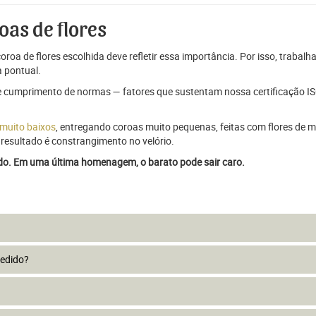
oas de flores
oroa de flores escolhida deve refletir essa importância. Por isso, trabal
 pontual.
e cumprimento de normas — fatores que sustentam nossa certificação ISO
 muito baixos
, entregando coroas muito pequenas, feitas com flores de má
resultado é constrangimento no velório.
ado. Em uma última homenagem, o barato pode sair caro.
pedido?