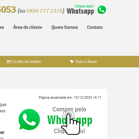
5053
(ou
0800 777 2378
)
tes
Área do cliente
Quem Somos
Contato
Cartão de crédito
Todo o Brasil
Página atualizada em: 15/12/2025 14:17
 que
mos
er
or,