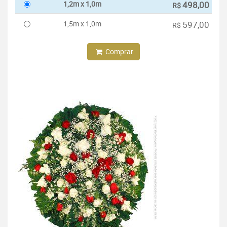
1,2m x 1,0m
498,00
R$
1,5m x 1,0m
597,00
R$
Comprar