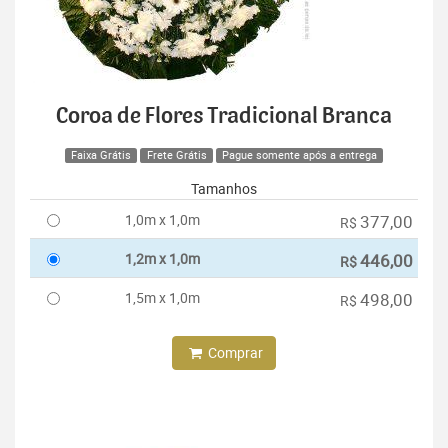
Coroa de Flores Tradicional Branca
Faixa Grátis
Frete Grátis
Pague somente após a entrega
Tamanhos
1,0m x 1,0m
377,00
R$
1,2m x 1,0m
446,00
R$
1,5m x 1,0m
498,00
R$
Comprar