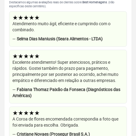
Destacamos algumas avaliações reais de clientes sobre
Best Homenagens
. (não
específicas deste cemitério).
★★★★★
Atendimento muito ágil, eficiente e cumprindo com o
combinado.
—
Selma Dias Maniusis (Seara Alimentos - LTDA)
★★★★★
Excelente atendimento! Super atenciosos, práticos e
rápidos. Gostei também do prazo para pagamento,
principalmente por ser posterior ao ocorrido, achei muito
empático e diferenciado em relação a outras empresas.
—
Fabiana Thomaz Paixão da Fonseca (Diagnósticos das
Américas)
★★★★★
A Coroa de flores encomendada correspondia a foto que
foi enviada para escolha. Obrigada.
—
Cristiane Novaes (Prosegur Brasil S.A.)