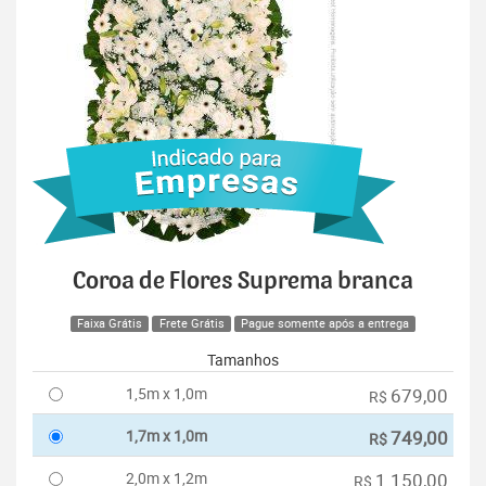
Coroa de Flores Suprema branca
Faixa Grátis
Frete Grátis
Pague somente após a entrega
Tamanhos
1,5m x 1,0m
679,00
R$
1,7m x 1,0m
749,00
R$
2,0m x 1,2m
1.150,00
R$