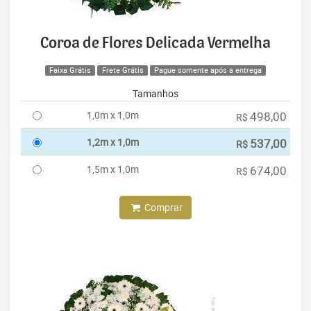
Coroa de Flores Delicada Vermelha
Faixa Grátis
Frete Grátis
Pague somente após a entrega
Tamanhos
1,0m x 1,0m
498,00
R$
1,2m x 1,0m
537,00
R$
1,5m x 1,0m
674,00
R$
Comprar